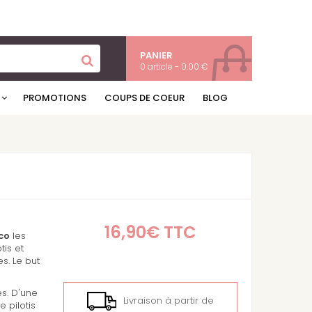
PANIER
0 article - 0.00 €
PROMOTIONS
COUPS DE COEUR
BLOG
16,90€
TTC
eco
les
tis et
s. Le but
es. D'une
Livraison à partir de
 pilotis