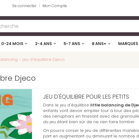
Se connecter
Mon Compte
0-24 MOIS
2-4 ANS
5-7 ANS
8 ANS+
MARQUES
 balancing - jeu d'équilibre Djeco
libre Djeco
JEU D'ÉQUILIBRE POUR LES PETITS
Dans le jeu d'équilibre
little balancing de Dj
enfants vont devoir empiler tour à tour des pilo
des nénuphars en finissant avec des grenouille
du jeu étant bien sûr de ne rien faire tomber.
On pourra corser le jeu de différentes manièr
part en augmentant ou diminuant le nombre de