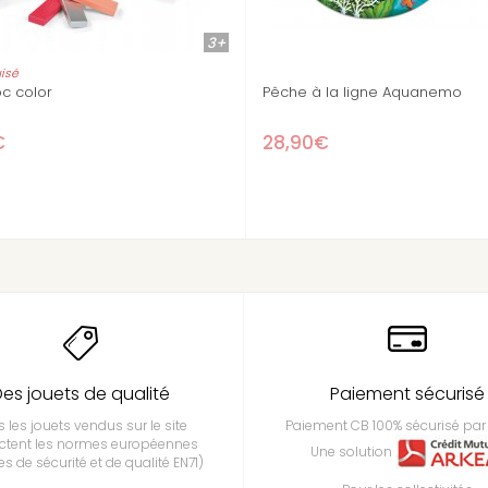
2+
3+
Stock épuisé
Park Djeco
Mini Babyfoot Champions
37,90€
es jouets de qualité
Paiement sécurisé
 les jouets vendus sur le site
Paiement CB 100% sécurisé par 
ctent les normes européennes
Une solution
s de sécurité et de qualité EN71)