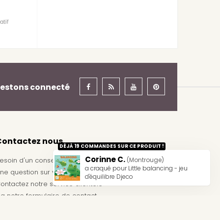
estons connecté
Contactez nous
DÉJÀ 19 COMMANDES SUR CE PRODUIT !
Corinne C.
(Montrouge)
esoin d'un conseil ?
a craqué pour Little balancing - jeu
ne question sur votre commande ?
d'équilibre Djeco
ontactez notre service clientèle
ia notre
formulaire de contact