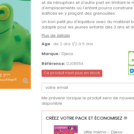
et de nénuphars et d'autre part en limitant le
d'emplacements où l'enfant pourra construire
édifices en y plaçant des grenouilles.
Un bon petit jeu d'équilibre avec du matériel b
adapté pour les jeunes enfants dès 2 ans et d
Plus de détails
Age
: de 2 ans 1/2 à 5 ans
Marque :
Djeco
Référence:
DJ08554
Ce produit n'est plus en stock
Me prévenir lorsque le produit sera de nouve
disponible
CRÉEZ VOTRE PACK ET ÉCONOMISEZ !!!
Little mémo - Djeco