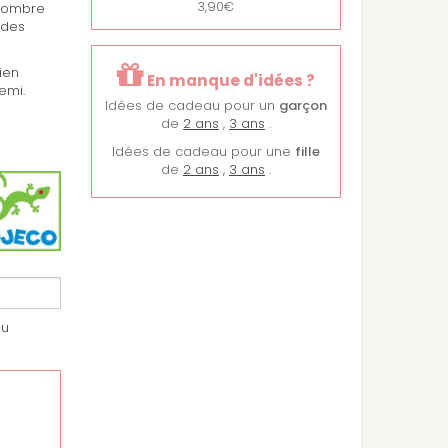
3,90€
 nombre
 des
ien
En manque d'idées ?
emi.
Idées de cadeau pour un
garçon
de
2 ans
,
3 ans
.
Idées de cadeau pour une
fille
de
2 ans
,
3 ans
.
au