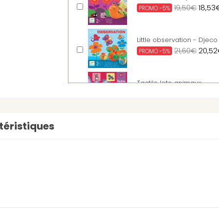
19,50€
18,53
PROMO -5%
Little observation - Djeco
21,60€
20,5
PROMO -5%
Tactilo loto animaux
24,90€
23,6
PROMO -5%
éristiques