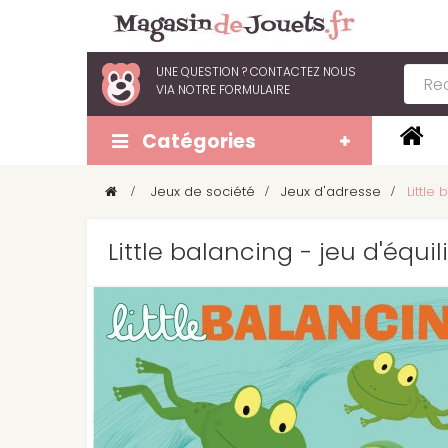
UNE QUESTION ?
CONTACTEZ NOUS
VIA
NOTRE FORMULAIRE
Catégories
>
Jeux de société
>
Jeux d'adresse
>
Little
Little balancing - jeu d'équi