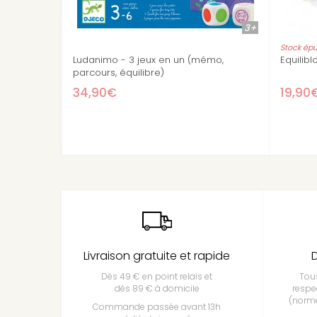
2+
Stock épuisé
Pyramide d'animaux - Mes premiers
Coffret de jeux Ludo
jeux
27,90€
23,90€
Livraison gratuite et rapide
D
Dès 49 € en point relais et
Tous
dès 89 € à domicile
respe
(norme
Commande passée avant 13h