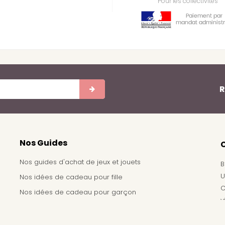
Pour les collectivités
R
Nos Guides
Nos guides d'achat de jeux et jouets
B
U
Nos idées de cadeau pour fille
C
Nos idées de cadeau pour garçon
v
Achat de jouets pour un arbre de noël - Comité
d'entreprise