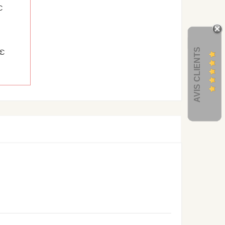
€
AVIS CLIENTS
2€
6€