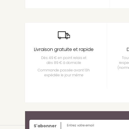
Livraison gratuite et rapide
D
Dès 49 € en point relais et
Tous
dès 89 € à domicile
respe
(norme
Commande passée avant 13h
expédiée le jour même
S'abonner