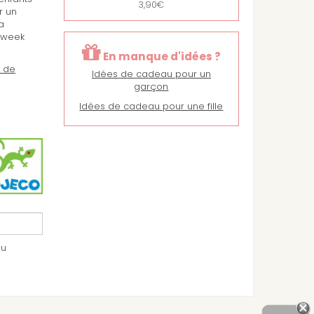
3,90€
r un
a
 week
En manque d'idées ?
u de
Idées de cadeau pour un
garçon
Idées de cadeau pour une fille
au