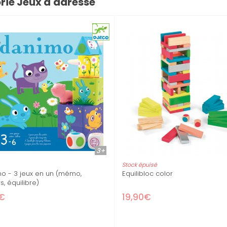
orie Jeux d'adresse
2+
2+
Stock épuisé
aux - Mes premiers
Coffret de jeux LudoPark Djeco
23,90€