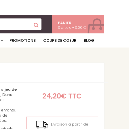
PANIER
0 article - 0.00 €
PROMOTIONS
COUPS DE COEUR
BLOG
bre
jeu de
24,20€
TTC
o
. Dans
des
enfants.
ra de
ées.
Livraison à partir de
enfants