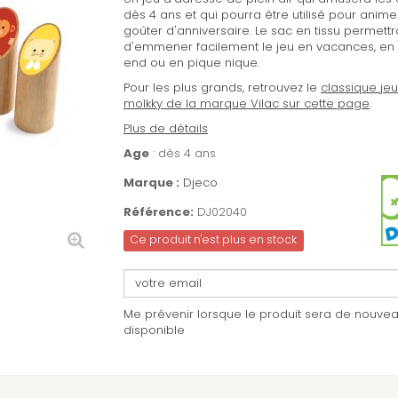
dès 4 ans et qui pourra être utilisé pour anime
goûter d'anniversaire. Le sac en tissu permettr
d'emmener facilement le jeu en vacances, en
end ou en pique nique.
Pour les plus grands, retrouvez le
classique je
molkky de la marque Vilac sur cette page
.
Plus de détails
Age
: dès 4 ans
Marque :
Djeco
Référence:
DJ02040
Ce produit n'est plus en stock
Me prévenir lorsque le produit sera de nouve
disponible