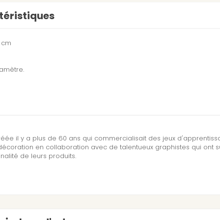
éristiques
1 cm
iamètre.
réée il y a plus de 60 ans qui commercialisait des jeux d'apprentis
écoration en collaboration avec de talentueux graphistes qui ont 
inalité de leurs produits.