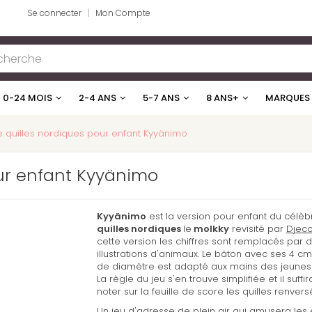
Se connecter
Mon Compte
0-24 MOIS
2-4 ANS
5-7 ANS
8 ANS+
MARQUES
e quilles nordiques pour enfant Kyyänimo
our enfant Kyyänimo
Kyyänimo
est la version pour enfant du célè
quilles nordiques
le
molkky
revisité par
Djec
cette version les chiffres sont remplacés par 
illustrations d'animaux. Le bâton avec ses 4 cm
de diamètre est adapté aux mains des jeunes 
La règle du jeu s'en trouve simplifiée et il suffi
noter sur la feuille de score les quilles renvers
Un jeu d'adresse de plein air qui amusera les 