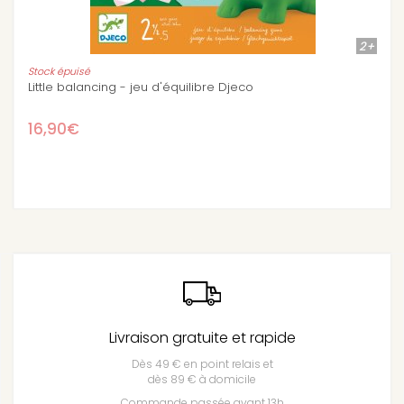
2+
Ludanimo - 3 jeux en un (mémo, parcours, éq
34,90€
Livraison gratuite et rapide
Dès 49 € en point relais et
dès 89 € à domicile
Commande passée avant 13h