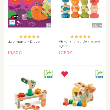
2+
18m+
Vis-animo jeu de vissage
Little mémo - Djeco
Djeco
19,50€
17,50€