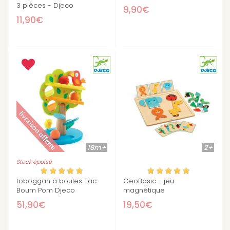
3 pièces - Djeco
9,90€
11,90€
18m+
2+
Stock épuisé
toboggan à boules Tac
GeoBasic - jeu
Boum Pom Djeco
magnétique
51,90€
19,50€