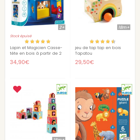
2+
18m+
Stock épuisé
Lapin et Magicien Casse-
jeu de tap tap en bois
tête en bois à partir de 2
Tapatou
ans
34,90€
29,50€
18m+
2+