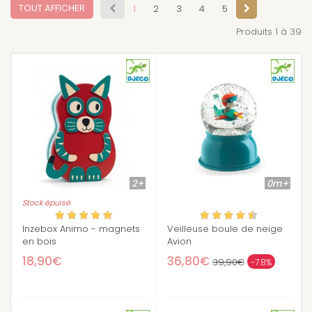
TOUT AFFICHER
1
2
3
4
5
Produits 1 à 39
2+
0m+
Stock épuisé
Inzebox Animo - magnets
Veilleuse boule de neige
en bois
Avion
18,90€
36,80€
39,90€
-7.8%