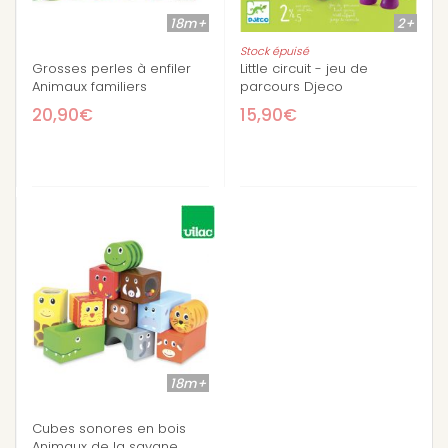
18m+
2+
Stock épuisé
Grosses perles à enfiler
Little circuit - jeu de
Animaux familiers
parcours Djeco
20,90€
15,90€
18m+
Cubes sonores en bois
Animaux de la savane