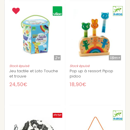
2+
18m+
Stock épuisé
Stock épuisé
Jeu tactile et Loto Touche
Pop up à ressort Pipop
et trouve
pidoo
24,50€
18,90€