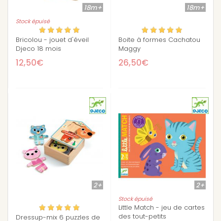
18m+
18m+
Stock épuisé
Bricolou - jouet d'éveil
Boite à formes Cachatou
Djeco 18 mois
Maggy
12,50€
26,50€
2+
2+
Stock épuisé
Little Match - jeu de cartes
des tout-petits
Dressup-mix 6 puzzles de