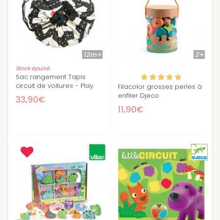
12m+
2+
Stock épuisé
Sac rangement Tapis
circuit de voitures - Play
Filacolor grosses perles à
and Go
enfiler Djeco
33,90€
11,90€