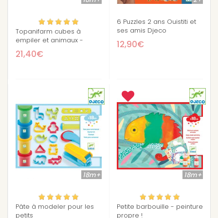
6 Puzzles 2 ans Ouistiti et
ses amis Djeco
Topanifarm cubes à
empiler et animaux -
12,90€
Djeco
21,40€
18m+
18m+
Pâte à modeler pour les
Petite barbouille - peinture
petits
propre !