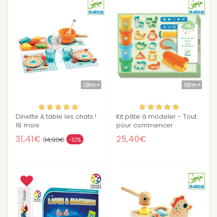
18m+
18m+
Dînette A table les chats !
Kit pâte à modeler - Tout
18 mois
pour commencer
31,41€
25,40€
34,90€
-10%