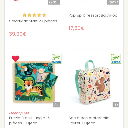
12m+
18m+
Pop up à ressort BabyPopi
SmartMax Start 23 pièces
17,50€
39,90€
3+
3+
Stock épuisé
Puzzle 3 ans Jungle 15
Sac à dos maternelle
pièces - Djeco
Ecureuil Djeco