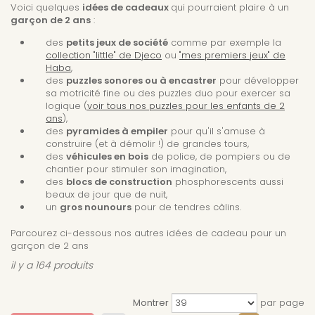
Voici quelques
idées de cadeaux
qui pourraient plaire à un
garçon de 2 ans
:
des
petits jeux de société
comme par exemple la
collection "little" de Djeco
ou
"mes premiers jeux" de
Haba
,
des
puzzles sonores ou à encastrer
pour développer
sa motricité fine ou des puzzles duo pour exercer sa
logique
(
voir tous nos puzzles pour les enfants de 2
ans
),
des
pyramides à empiler
pour qu'il s'amuse à
construire (et à démolir !) de grandes tours,
des
véhicules en bois
de police, de pompiers ou de
chantier pour stimuler son imagination,
des
blocs de construction
phosphorescents aussi
beaux de jour que de nuit,
un
gros nounours
pour de tendres câlins.
Parcourez ci-dessous nos autres idées de cadeau pour un
garçon de 2 ans
il y a 164 produits
Montrer
par page