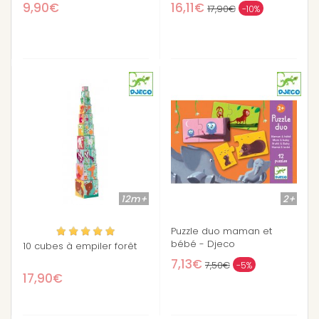
9,90€
16,11€
17,90€
-10%
12m+
2+
Puzzle duo maman et
bébé - Djeco
10 cubes à empiler forêt
7,13€
7,50€
-5%
17,90€