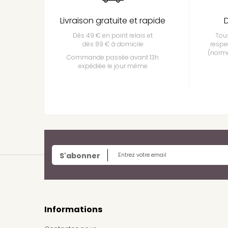
Livraison gratuite et rapide
D
Dès 49 € en point relais et
Tous
dès 89 € à domicile
respe
(norme
Commande passée avant 13h
expédiée le jour même
S'abonner
Informations