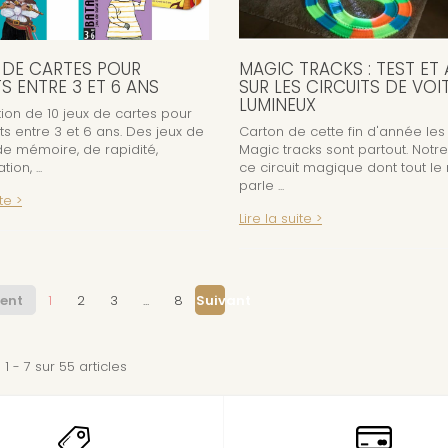
X DE CARTES POUR
MAGIC TRACKS : TEST ET 
S ENTRE 3 ET 6 ANS
SUR LES CIRCUITS DE VOI
LUMINEUX
ion de 10 jeux de cartes pour
ts entre 3 et 6 ans. Des jeux de
Carton de cette fin d'année les 
 de mémoire, de rapidité,
Magic tracks sont partout. Notre
ion, ...
ce circuit magique dont tout l
parle ...
te >
Lire la suite >
ent
1
2
3
...
8
Suivant
1 - 7 sur 55 articles