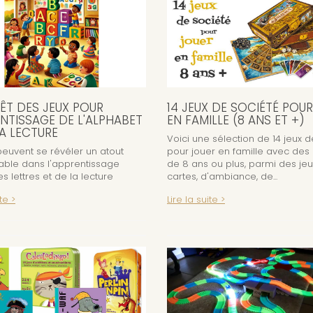
RÊT DES JEUX POUR
14 JEUX DE SOCIÉTÉ POU
ENTISSAGE DE L'ALPHABET
EN FAMILLE (8 ANS ET +)
LA LECTURE
Voici une sélection de 14 jeux 
peuvent se révéler un atout
pour jouer en famille avec des
able dans l'apprentissage
de 8 ans ou plus, parmi des je
es lettres et de la lecture
cartes, d'ambiance, de...
te >
Lire la suite >