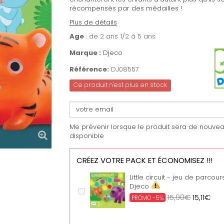
récompensés par des médailles !
Plus de détails
Age
: de 2 ans 1/2 à 5 ans
Marque :
Djeco
Référence:
DJ08557
Ce produit n'est plus en stock
Me prévenir lorsque le produit sera de nouve
disponible
CRÉEZ VOTRE PACK ET ÉCONOMISEZ !!!
Little circuit - jeu de parcour
Djeco
15,90€
15,11€
PROMO -5%