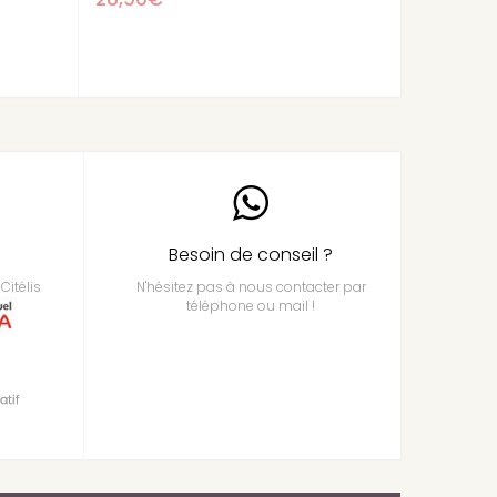
Besoin de conseil ?
Citélis
N'hésitez pas à nous contacter par
téléphone ou mail !