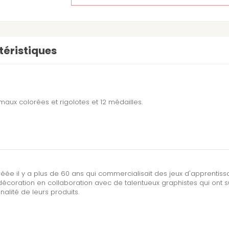
éristiques
nimaux colorées et rigolotes et 12 médailles.
réée il y a plus de 60 ans qui commercialisait des jeux d'apprentis
écoration en collaboration avec de talentueux graphistes qui ont 
inalité de leurs produits.