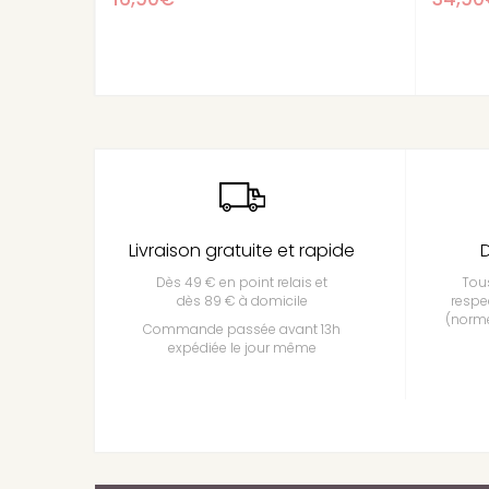
Livraison gratuite et rapide
D
Dès 49 € en point relais et
Tous
dès 89 € à domicile
respe
(norme
Commande passée avant 13h
expédiée le jour même