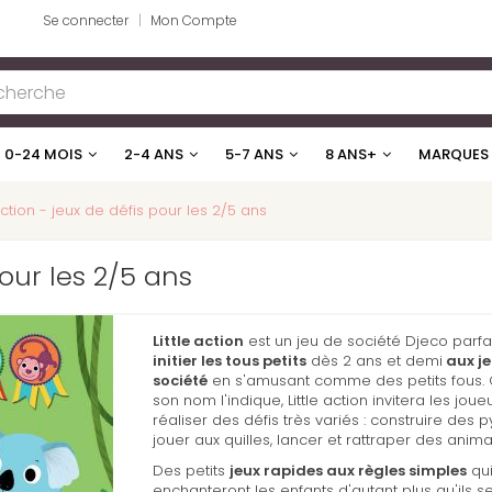
Se connecter
Mon Compte
0-24 MOIS
2-4 ANS
5-7 ANS
8 ANS+
MARQUES
 action - jeux de défis pour les 2/5 ans
pour les 2/5 ans
Little action
est un jeu de société Djeco parfa
initier les tous petits
dès 2 ans et demi
aux je
société
en s'amusant comme des petits fous
son nom l'indique, Little action invitera les joue
réaliser des défis très variés : construire des 
jouer aux quilles, lancer et rattraper des anima
Des petits
jeux rapides aux règles simples
qu
enchanteront les enfants d'autant plus qu'ils s