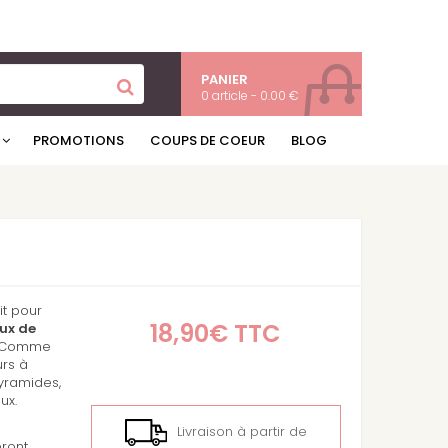
PANIER
0 article - 0.00 €
PROMOTIONS
COUPS DE COEUR
BLOG
it pour
18,90€
TTC
ux de
. Comme
urs à
pyramides,
ux.
i
Livraison à partir de
eront