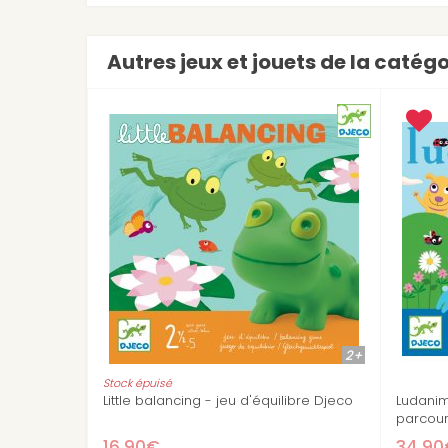
Autres jeux et jouets de la catég
3+
Stock épuisé
3 jeux en un (mémo,
Equilibloc color
uilibre)
19,90€