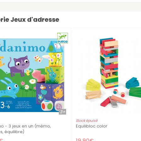
orie Jeux d'adresse
3+
5+
Pêche à la ligne Aquanemo
Pyramide d'an
jeux
28,90€
27,90€