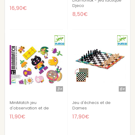
Diamoniak - jeu tactique
Djeco
16,90€
8,50€
3+
6+
MiniMatch jeu
Jeu d'échecs et de
d'observation et de
Dames
rapidité
11,90€
17,90€