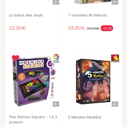
6+
8+
La salsa des œufs
7 wonders Architects
22,50€
35,80€
39,90€
-10.3%
6+
8+
The Genius Square - 1 à 2
5 Minutes Mystère
joueurs