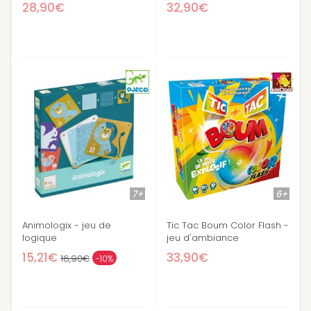
28,90€
32,90€
7+
6+
Animologix - jeu de
Tic Tac Boum Color Flash -
logique
jeu d'ambiance
15,21€
33,90€
16,90€
-10%