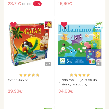
28,71€
19,90€
31,90€
-10%
6+
3+
Ludanimo - 3 jeux en un
Catan Junior
(mémo, parcours,
équilibre)
29,90€
34,90€