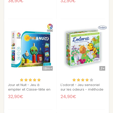
38,90€
32,90€
18m+
3+
Jour et Nuit - Jeu à
L'odorat - Jeu sensoriel
empiler et Casse-tête en
sur les odeurs - méthode
bois
Montessori
32,90€
24,90€