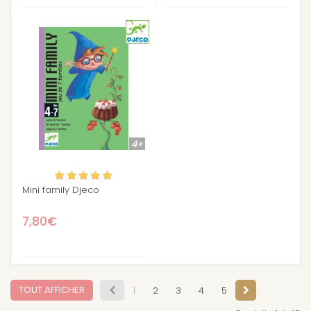
4+
Mini family Djeco
7,80€
TOUT AFFICHER
1
2
3
4
5