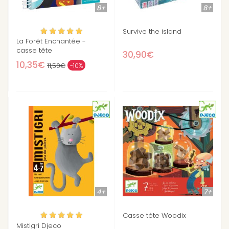
8+
8+
Survive the island
La Forêt Enchantée -
casse tête
30,90€
10,35€
11,50€
-10%
4+
7+
Casse tête Woodix
Mistigri Djeco