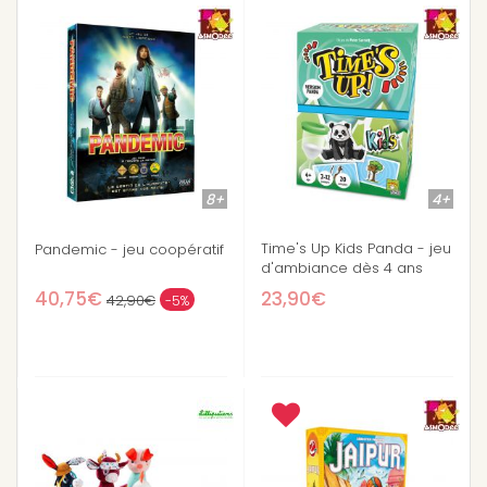
8+
4+
Time's Up Kids Panda - jeu
Pandemic - jeu coopératif
d'ambiance dès 4 ans
40,75€
23,90€
42,90€
-5%