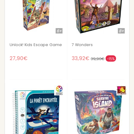
6+
8+
Unlock! Kids Escape Game
7 Wonders
27,90€
33,92€
39,90€
-15%