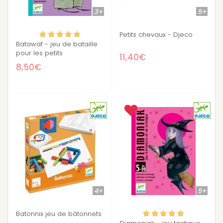
3+
5+
Petits chevaux - Djeco
Batawaf - jeu de bataille
pour les petits
11,40€
8,50€
4+
5+
Batonnix jeu de bâtonnets