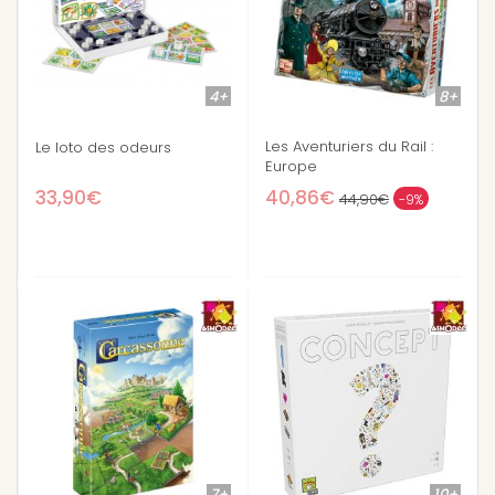
4+
8+
Les Aventuriers du Rail :
Le loto des odeurs
Europe
33,90€
40,86€
44,90€
-9%
7+
10+