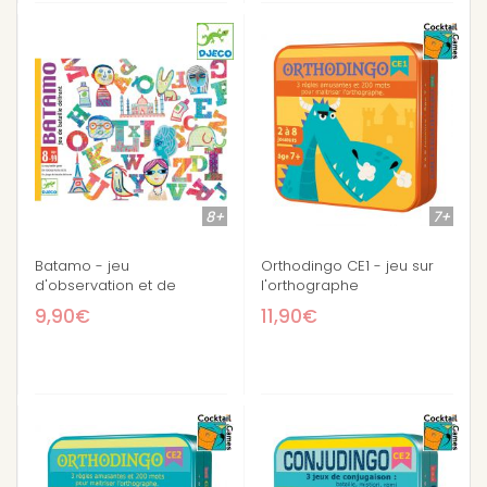
8+
7+
Batamo - jeu
Orthodingo CE1 - jeu sur
d'observation et de
l'orthographe
rapidité
9,90€
11,90€