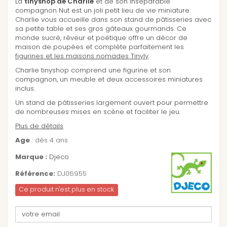
La
tinyshop de Charlie
et de son inséparable
compagnon Nut est un joli petit lieu de vie miniature.
Charlie vous accueille dans son stand de pâtisseries avec
sa petite table et ses gros gâteaux gourmands. Ce
monde sucré, rêveur et poétique offre un décor de
maison de poupées et complète parfaitement les
figurines et les maisons nomades Tinyly
.
Charlie tinyshop comprend une figurine et son
compagnon, un meuble et deux accessoires miniatures
inclus.
Un stand de pâtisseries largement ouvert pour permettre
de nombreuses mises en scène et faciliter le jeu.
Plus de détails
Age
: dès 4 ans
Marque :
Djeco
Référence:
DJ06955
Ce produit n'est plus en stock