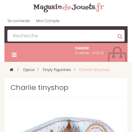
Se connecter
Mon Compte
PANIER
0 article - 0.00 €
>
Djeco
>
Tinyly Figurines
>
Charlie tinyshop
Charlie tinyshop