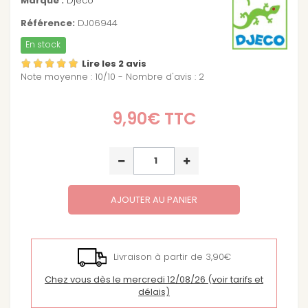
Marque :
Djeco
Référence:
DJ06944
En stock
Lire les 2 avis
Note moyenne :
10
/
10
- Nombre d'avis :
2
9,90€
TTC
AJOUTER AU PANIER
Livraison à partir de 3,90€
Chez vous dès le mercredi 12/08/26
(voir tarifs et
délais)