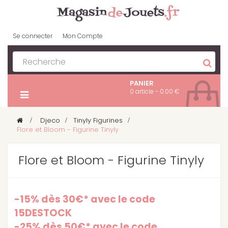
Se connecter
Mon Compte
PANIER
0 article - 0.00 €
>
Djeco
>
Tinyly Figurines
>
Flore et Bloom - Figurine Tinyly
Flore et Bloom - Figurine Tinyly
-15% dès 30€* avec le code
15DESTOCK
-25% dès 50€* avec le code