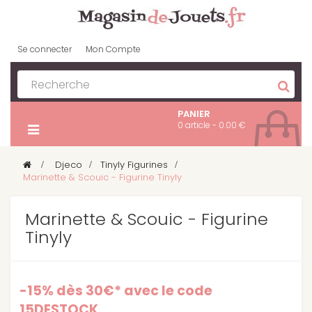
Se connecter
Mon Compte
PANIER
0 article - 0.00 €
>
Djeco
>
Tinyly Figurines
>
Marinette & Scouic - Figurine Tinyly
Marinette & Scouic - Figurine
Tinyly
-15% dès 30€* avec le code
15DESTOCK