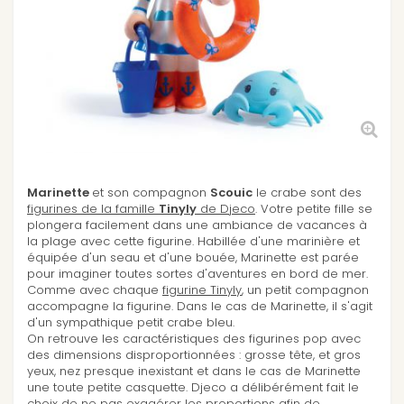
Marinette
et son compagnon
Scouic
le crabe sont des
figurines de la famille
Tinyly
de Djeco
. Votre petite fille se
plongera facilement dans une ambiance de vacances à
la plage avec cette figurine. Habillée d'une marinière et
équipée d'un seau et d'une bouée, Marinette est parée
pour imaginer toutes sortes d'aventures en bord de mer.
Comme avec chaque
figurine Tinyly
, un petit compagnon
accompagne la figurine. Dans le cas de Marinette, il s'agit
d'un sympathique petit crabe bleu.
On retrouve les caractéristiques des figurines pop avec
des dimensions disproportionnées : grosse tête, et gros
yeux, nez presque inexistant et dans le cas de Marinette
une toute petite casquette. Djeco a délibérément fait le
choix de ne pas exagérer les proportions afin de