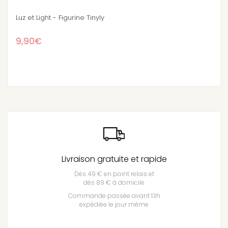
Berry et Lila la fraise - Figurine Tinyly
9,90€
Livraison gratuite et rapide
Dès 49 € en point relais et
dès 89 € à domicile
Commande passée avant 13h
expédiée le jour même