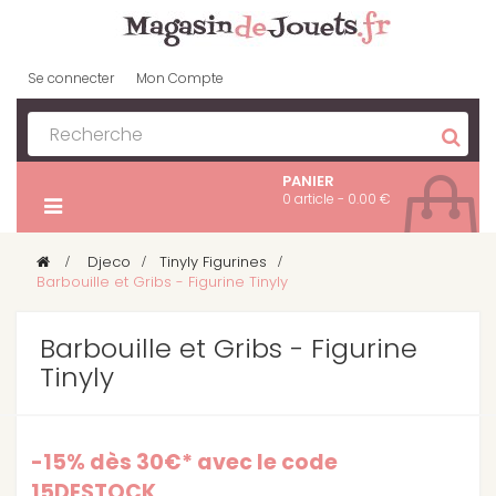
Se connecter
Mon Compte
PANIER
0 article - 0.00 €
>
Djeco
>
Tinyly Figurines
>
Barbouille et Gribs - Figurine Tinyly
Barbouille et Gribs - Figurine
Tinyly
-15% dès 30€* avec le code
15DESTOCK