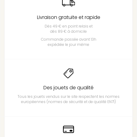
Livraison gratuite et rapide
Dès 49 € en point relais et
dès 89 € à domicile
Commande passée avant 13h
expédiée le jour même
Des jouets de qualité
Tous les jouets vendus sur le site respectent les normes
européennes (normes de sécurité et de qualité EN71)