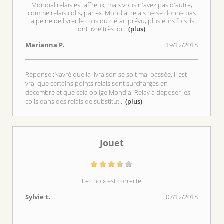
Mondial relais est affreux, mais vous n'avez pas d'autre,
comme relais colis, par ex. Mondial relais ne se donne pas
la peine de livrer le colis ou c'était prévu, plusieurs fois ils
ont livré très loi
...
(plus)
Marianna P.
19/12/2018
Réponse :Navré que la livraison se soit mal passée. Il est
vrai que certains points relais sont surchargés en
décembre et que cela oblige Mondial Relay à déposer les
colis dans des relais de substitut
...
(plus)
Jouet
Le choix est correcte
Sylvie t.
07/12/2018