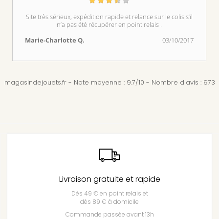
Site très sérieux, expédition rapide et relance sur le colis s’il
n’a pas été récupérer en point relais .
Marie-Charlotte Q.
03/10/2017
magasindejouets.fr
-
Note moyenne :
9.7
/
10
- Nombre d'avis :
973
Livraison gratuite et rapide
Dès 49 € en point relais et
dès 89 € à domicile
Commande passée avant 13h