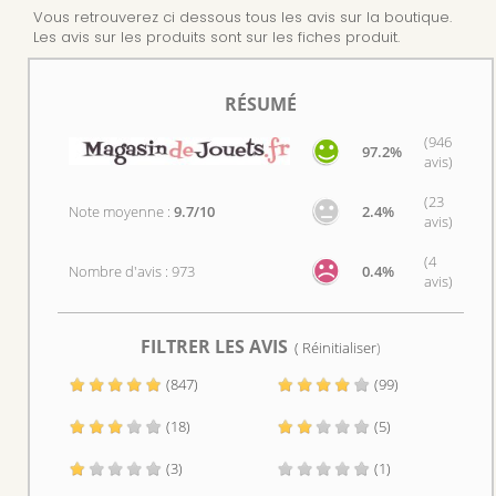
Vous retrouverez ci dessous tous les avis sur la boutique.
Les avis sur les produits sont sur les fiches produit.
RÉSUMÉ
(946
97.2%
avis)
(23
Note moyenne :
9.7/10
2.4%
avis)
(4
Nombre d'avis : 973
0.4%
avis)
FILTRER LES AVIS
(
Réinitialiser
)
(847)
(99)
(18)
(5)
(3)
(1)