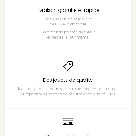
Livraison gratuite et rapide
Dès 49 € en point relais et
dès 89 € à domicile
Commande passée avant 13h
expédiée le jour même
Des jouets de qualité
Tous les jouets vendus sur le site respectent les normes
européennes (normes de sécurité et de qualité EN71)