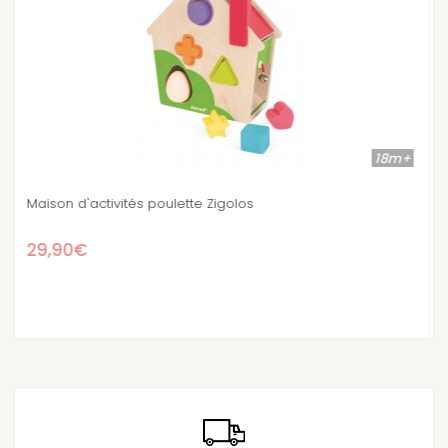
18m+
Ferme des formes
37,90€