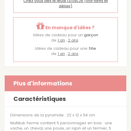
Chez vous dès le jeudi 13/08/26
(voir tarifs et
délais)
En manque d'idées ?
Idées de cadeau pour un
garçon
de
1 an
,
2 ans
.
Idées de cadeau pour une
fille
de
1 an
,
2 ans
.
Plus d'informations
Caractéristiques
Dimensions de la pyramide : 22 x 12 x 54 cm
Multikub Ferme contient 5 personnages en bois : une
vache, un cheval, une poule, un lapin et un fermier, 5