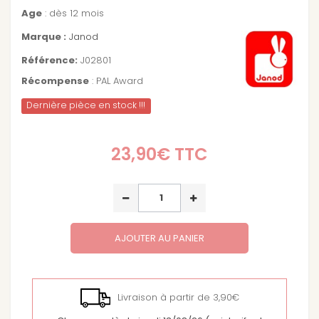
Age
: dès 12 mois
Marque :
Janod
Référence:
J02801
Récompense
: PAL Award
Dernière pièce en stock !!!
23,90€
TTC
AJOUTER AU PANIER
Livraison à partir de 3,90€