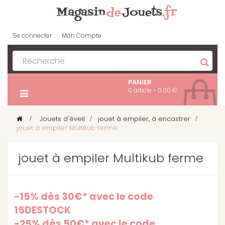
Se connecter
Mon Compte
PANIER
0 article - 0.00 €
>
Jouets d'éveil
>
jouet à empiler, à encastrer
>
jouet à empiler Multikub ferme
jouet à empiler Multikub ferme
-15% dès 30€* avec le code
15DESTOCK
-25% dès 50€* avec le code