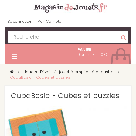
Se connecter
Mon Compte
PANIER
0 article - 0.00 €
>
Jouets d'éveil
>
jouet à empiler, à encastrer
>
CubaBasic - Cubes et puzzles
CubaBasic - Cubes et puzzles