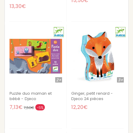
15,50€
13,30€
2+
3+
Puzzle duo maman et
Ginger, petit renard -
bébé - Djeco
Djeco 24 pièces
7,13€
12,20€
7,50€
-5%