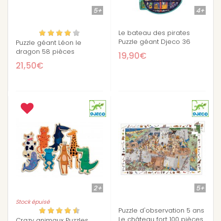
5+
4+
Le bateau des pirates
Puzzle géant Djeco 36
Puzzle géant Léon le
pièces
dragon 58 pièces
19,90€
21,50€
2+
5+
Stock épuisé
Puzzle d'observation 5 ans
Le château fort 100 pièces
Crazy animaux Puzzles