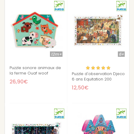
12m+
6+
Puzzle sonore animaux de
la ferme Ouaf woof
Puzzle d'observation Djeco
6 ans Equitation 200
26,90€
pièces
12,50€