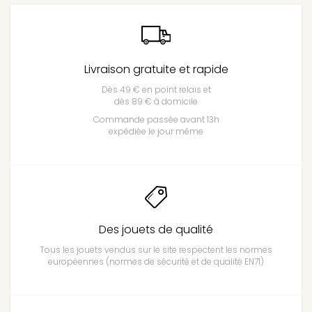
Livraison gratuite et rapide
Dès 49 € en point relais et
dès 89 € à domicile
Commande passée avant 13h
expédiée le jour même
Des jouets de qualité
Tous les jouets vendus sur le site respectent les normes
européennes (normes de sécurité et de qualité EN71)