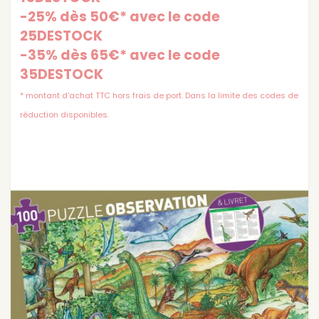
-25% dès 50€* avec le code
25DESTOCK
-35% dès 65€* avec le code
35DESTOCK
* montant d'achat TTC hors frais de port. Dans la limite des codes de
réduction disponibles.