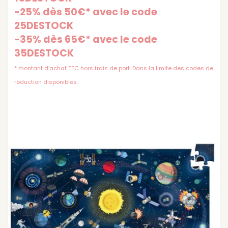
-25% dès 50€* avec le code
25DESTOCK
-35% dès 65€* avec le code
35DESTOCK
* montant d'achat TTC hors frais de port. Dans la limite des codes de
réduction disponibles.