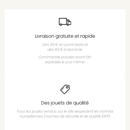
Livraison gratuite et rapide
Dès 49 € en point relais et
dès 89 € à domicile
Commande passée avant 13h
expédiée le jour même
Des jouets de qualité
Tous les jouets vendus sur le site respectent les normes
européennes (normes de sécurité et de qualité EN71)