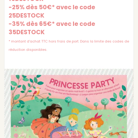
-25% dès 50€* avec le code
25DESTOCK
-35% dès 65€* avec le code
35DESTOCK
* montant d'achat TTC hors frais de port. Dans la limite des codes de
réduction disponibles.