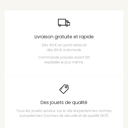
Livraison gratuite et rapide
Dès 49 € en point relais et
dès 89 € à domicile
Commande passée avant 13h
expédiée le jour même
Des jouets de qualité
Tous les jouets vendus sur le site respectent les normes
européennes (normes de sécurité et de qualité EN71)