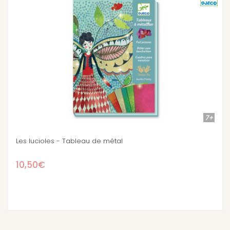
7+
Eblouissants oiseaux - Sables colorés
15,30€