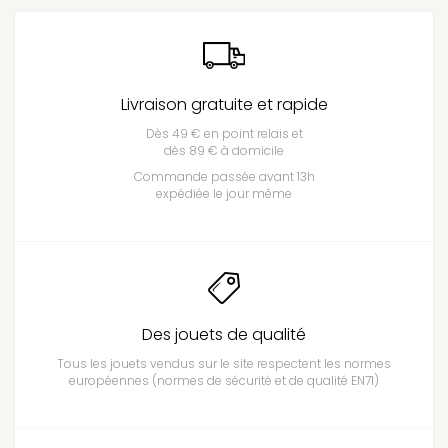
Livraison gratuite et rapide
Dès 49 € en point relais et
dès 89 € à domicile
Commande passée avant 13h
expédiée le jour même
Des jouets de qualité
Tous les jouets vendus sur le site respectent les normes
européennes (normes de sécurité et de qualité EN71)