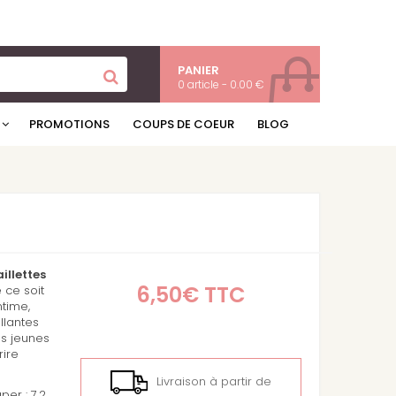
PANIER
0 article - 0.00 €
PROMOTIONS
COUPS DE COEUR
BLOG
aillettes
6,50€
TTC
 ce soit
ntime,
llantes
les jeunes
rire
Livraison à partir de
per : 7,2