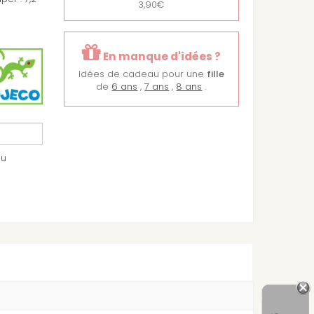
3,90€
En manque d'idées ?
Idées de cadeau pour une
fille
de
6 ans
,
7 ans
,
8 ans
.
au