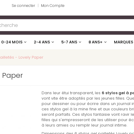
Se connecter
Mon Compte
0-24 MOIS
2-4 ANS
5-7 ANS
8 ANS+
MARQUES
ailletés - Lovely Paper
y Paper
Dans leur étui transparent, les
6 stylos gel à p
vont vite être adoptés par les jeunes filles. Que
pour dessiner ou pour écrire dans un journal i
ces stylos gel à la mine fine et aux couleurs bri
seront parfaits. Ces stylos fantaisie vont ravir 
filles qui s'empresseront de les utiliser pour éc
à leurs amies ou remplir leur journal intime.
Dimensions des 6 stylos gel pailletés Lovely pa