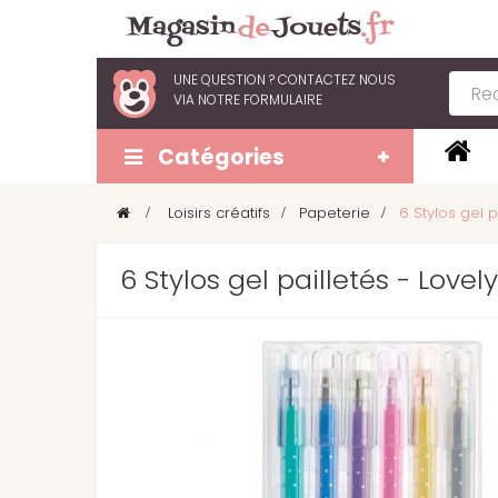
UNE QUESTION ?
CONTACTEZ NOUS
VIA
NOTRE FORMULAIRE
Catégories
>
Loisirs créatifs
>
Papeterie
>
6 Stylos gel p
6 Stylos gel pailletés - Lovel