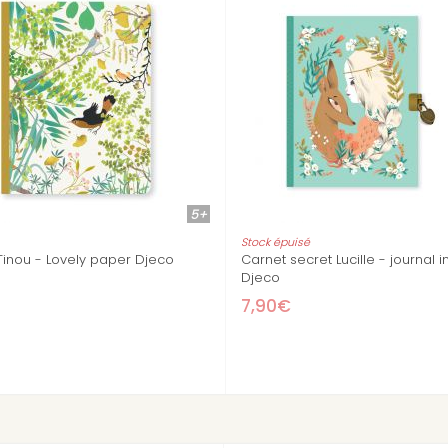
5+
6+
 Lovely
Grand Coffret de papeterie Charlotte
Mini tam
24,21€
4,90€
26,90€
-10%