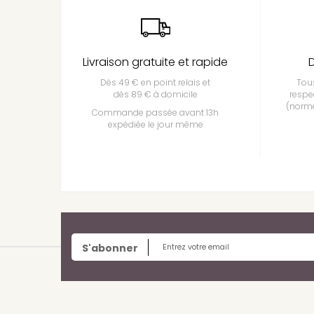
Livraison gratuite et rapide
D
Dès 49 € en point relais et
Tous
dès 89 € à domicile
respe
(norme
Commande passée avant 13h
expédiée le jour même
S'abonner