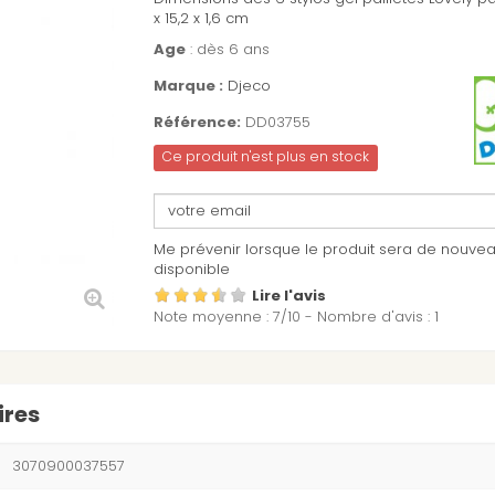
x 15,2 x 1,6 cm
Age
: dès 6 ans
Marque :
Djeco
Référence:
DD03755
Ce produit n'est plus en stock
Me prévenir lorsque le produit sera de nouve
disponible
Lire l'avis
Note moyenne :
7
/
10
- Nombre d'avis :
1
ires
3070900037557