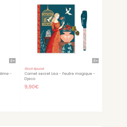
4+
pons anniversaire
Carnet secret Princesses - Défil
mode
13,00€