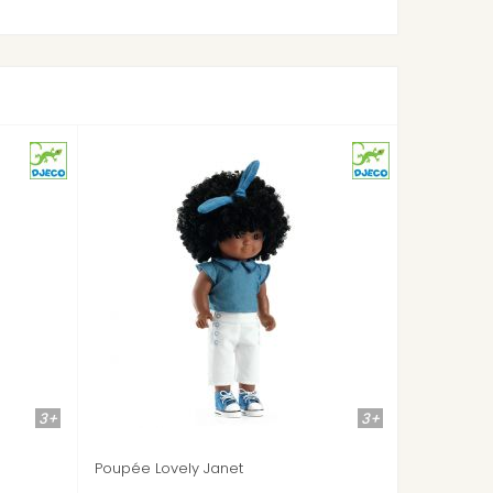
3+
3
Janet
Tenue Ivory pour poupée Poméa