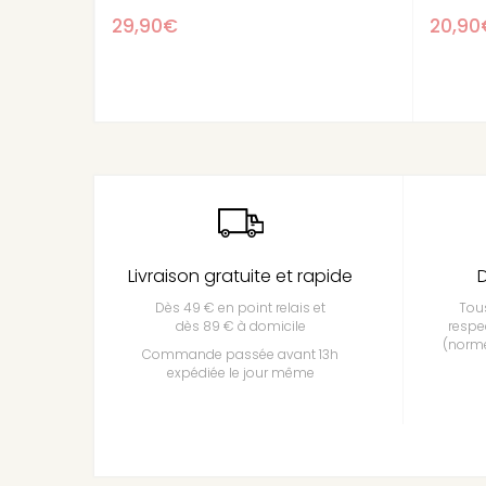
20,90€
Livraison gratuite et rapide
D
Dès 49 € en point relais et
Tous
dès 89 € à domicile
respe
(norme
Commande passée avant 13h
expédiée le jour même