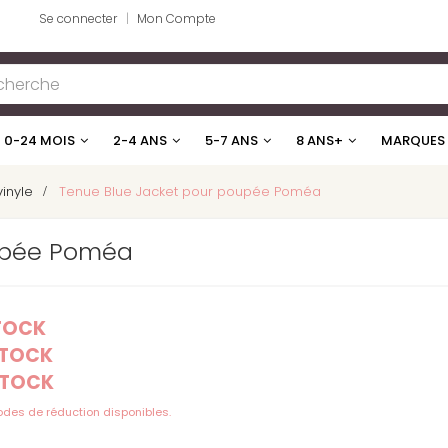
Se connecter
Mon Compte
0-24 MOIS
2-4 ANS
5-7 ANS
8 ANS+
MARQUES
inyle
>
Tenue Blue Jacket pour poupée Poméa
upée Poméa
STOCK
STOCK
STOCK
codes de réduction disponibles.