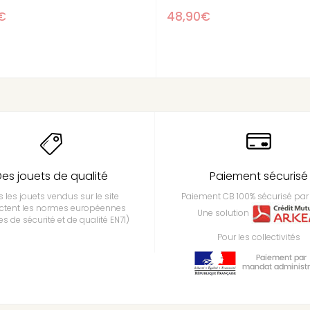
48,90€
48,90€
es jouets de qualité
Paiement sécurisé
 les jouets vendus sur le site
Paiement CB 100% sécurisé par 
ctent les normes européennes
Une solution
s de sécurité et de qualité EN71)
Pour les collectivités