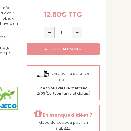
Poméa
12,50€
TTC
 à avoir
 robe, un
Et avec un
chs
llage.
AJOUTER AU PANIER
éée par
Livraison à partir de
3,90€
Chez vous dès le mercredi
12/08/26
(voir tarifs et délais)
En manque d'idées ?
Idées de cadeau pour un
garçon