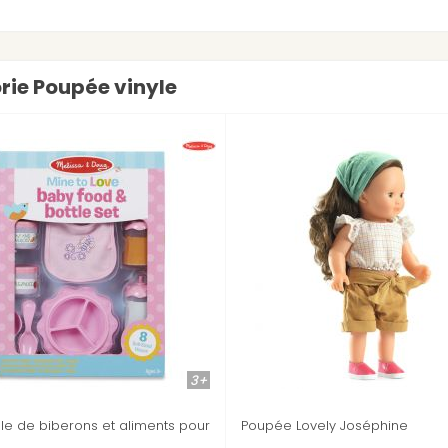
orie Poupée vinyle
3+
3+
our
Poupée Lovely Joséphine
Poupée Lovely 