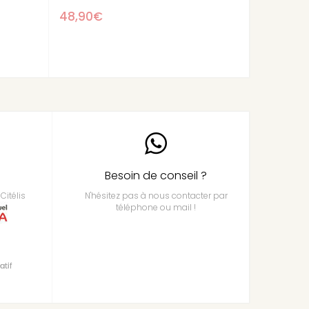
12,50€
Besoin de conseil ?
Citélis
N'hésitez pas à nous contacter par
téléphone ou mail !