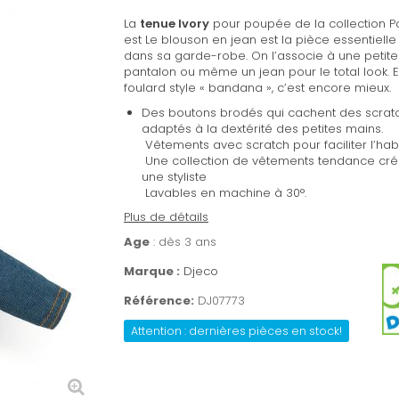
La
tenue Ivory
pour poupée de la collection 
est
Le blouson en jean est la pièce essentielle
dans sa garde-robe. On l’associe à une petite
pantalon ou même un jean pour le total look. 
foulard style « bandana », c’est encore mieux.
Des boutons brodés qui cachent des scrat
adaptés à la dextérité des petites mains.
Vêtements avec scratch pour faciliter l’habi
Une collection de vêtements tendance cr
une styliste
Lavables en machine à 30°.
Plus de détails
Age
: dès 3 ans
Marque :
Djeco
Référence:
DJ07773
Attention : dernières pièces en stock!