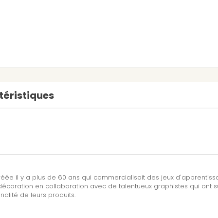
éristiques
réée il y a plus de 60 ans qui commercialisait des jeux d'apprentis
écoration en collaboration avec de talentueux graphistes qui ont 
inalité de leurs produits.