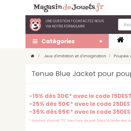
UNE QUESTION ?
CONTACTEZ NOUS
VIA
NOTRE FORMULAIRE
Catégories
>
Jeux d'imitation et d'imagination
>
Poupée v
Tenue Blue Jacket pour po
-15% dès 30€* avec le code 15DE
-25% dès 50€* avec le code 25DE
-35% dès 65€* avec le code 35DE
* montant d'achat TTC hors frais de port. Dans la limite des 