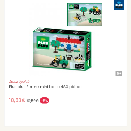
5+
 basic 480 pièces
Plus plus Chevaux mini b
6,93€
9,90€
-30%