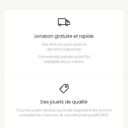
Livraison gratuite et rapide
Dès 49 € en point relais et
dès 89 € à domicile
Commande passée avant 13h
expédiée le jour même
Des jouets de qualité
Tous les jouets vendus sur le site respectent les normes
européennes (normes de sécurité et de qualité EN71)