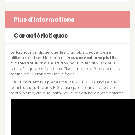
Plus d'informations
Caractéristiques
Le fabricant indique que les plus plus peuvent être
utilisés dès 1 an. Néanmoins,
nous conseillons plutôt
d'attendre 18 mois ou 2 ans
pour jouer aux BIG plus
plus afin que l'enfant ait suffisamment de force dans les
mains pour emboîter les pièces.
Ce kit contient 130 pièces de PLUS PLUS BIG, 1 base de
construction, 4 roues BIG ainsi que 10 cartes d'activité
recto-verso, de quoi stimuler la créativité de vos enfants.