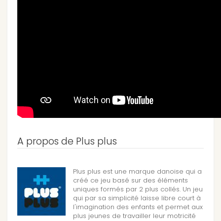
A propos de Plus plus
Plus plus est une marque danoise qui a
créé ce jeu basé sur des éléments
uniques formés par 2 plus collés. Un jeu
qui par sa simplicité laisse libre court à
l'imagination des enfants et permet aux
plus jeunes de travailler leur motricité