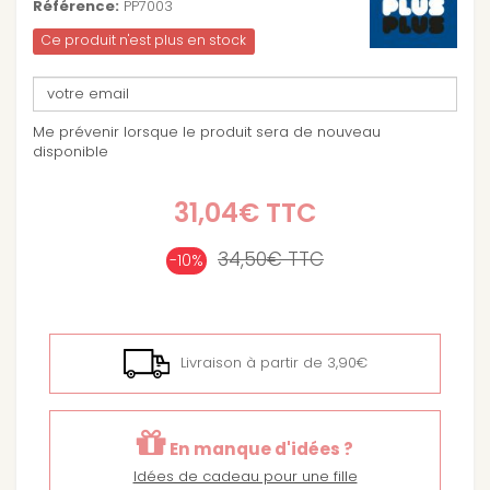
Référence:
PP7003
Ce produit n'est plus en stock
Me prévenir lorsque le produit sera de nouveau
disponible
31,04€
TTC
34,50€
TTC
-10%
Livraison à partir de 3,90€
En manque d'idées ?
Idées de cadeau pour une fille