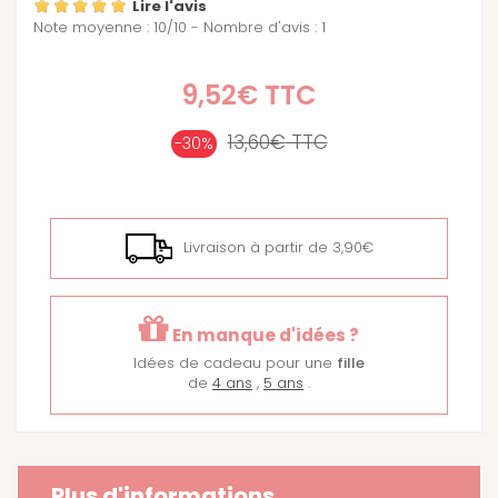
Lire l'avis
Note moyenne :
10
/
10
- Nombre d'avis :
1
9,52€
TTC
13,60€
TTC
-30%
Livraison à partir de 3,90€
En manque d'idées ?
Idées de cadeau pour une
fille
de
4 ans
,
5 ans
.
Plus d'informations