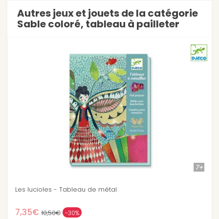
Autres jeux et jouets de la catégorie
Sable coloré, tableau à pailleter
7+
Eblouissants oiseaux - Sables colorés
10,71€
15,30€
-30%