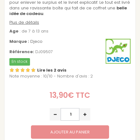
pour enlever le surplus et le livret explicatif. Le tout est livré
dans une ravissante boîte qui fait de ce coffret une
belle
idée de cadeau
.
Plus de détails
Age
: de 7 à 13 ans
Marque :
Djeco
Référence:
DJ09507
En stock
Lire les 2 avis
Note moyenne :
10
/
10
- Nombre d'avis :
2
13,90€
TTC
AJOUTER AU PANIER