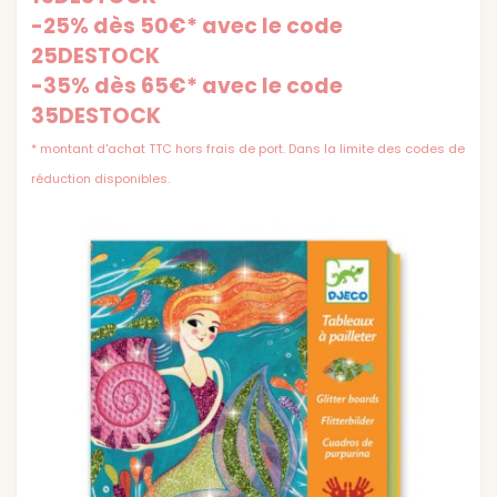
-25% dès 50€* avec le code
25DESTOCK
-35% dès 65€* avec le code
35DESTOCK
* montant d'achat TTC hors frais de port. Dans la limite des codes de
réduction disponibles.