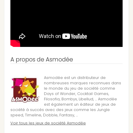
A propos de Asmodée
Asmodée est un distributeur de
nombreuses marques reconnues dans
le monde du jeu de société comme
Days of Wonder, Cocktail Games,
Filosofia, Bombyx, Libellud, ... Asmodée
est également un éditeur de jeux de
société à succès avec des jeux comme les Jungle
speed, Timeline, Dobble, Fantasy, ...
Voir tous les jeux de société Asmodée