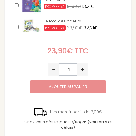
13,90€
13,21€
PROMO -5%
Le loto des odeurs
33,90€
32,21€
PROMO -5%
Logikville - Casse tête
23,90€
TTC
20,50€
19,48€
PROMO -5%
AJOUTER AU PANIER
Livraison à partir de 3,90€
Chez vous dès le jeudi 13/08/26
(voir tarifs et
délais)