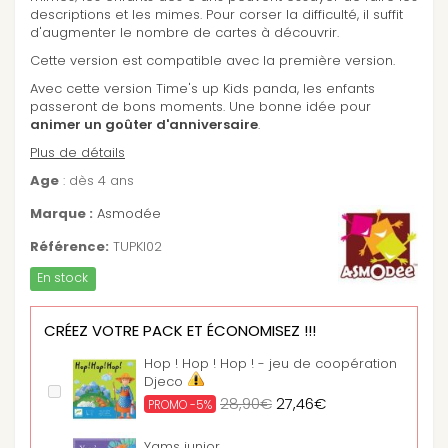
descriptions et les mimes. Pour corser la difficulté, il suffit
d'augmenter le nombre de cartes à découvrir.
Cette version est compatible avec la première version.
Avec cette version Time's up Kids panda, les enfants
passeront de bons moments. Une bonne idée pour
animer un goûter d'anniversaire
.
Plus de détails
Age
: dès 4 ans
Marque :
Asmodée
Référence:
TUPKI02
En stock
CRÉEZ VOTRE PACK ET ÉCONOMISEZ !!!
Hop ! Hop ! Hop ! - jeu de coopération
Djeco
28,90€
27,46€
PROMO -5%
Yams junior