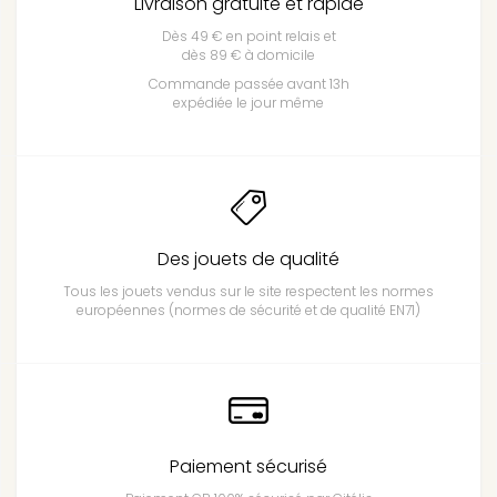
Livraison gratuite et rapide
Dès 49 € en point relais et
dès 89 € à domicile
Commande passée avant 13h
expédiée le jour même
Des jouets de qualité
Tous les jouets vendus sur le site respectent les normes
européennes (normes de sécurité et de qualité EN71)
Paiement sécurisé