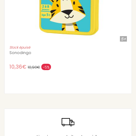
5+
Stock épuisé
Conjudingo CE1
10,90€