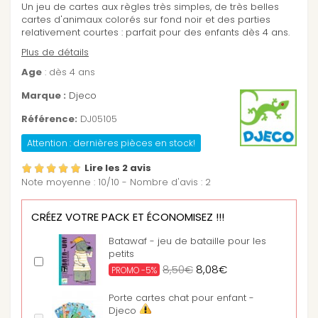
Un jeu de cartes aux règles très simples, de très belles
cartes d'animaux colorés sur fond noir et des parties
relativement courtes : parfait pour des enfants dès 4 ans.
Plus de détails
Age
: dès 4 ans
Marque :
Djeco
Référence:
DJ05105
Attention : dernières pièces en stock!
Lire les 2 avis
Note moyenne :
10
/
10
- Nombre d'avis :
2
CRÉEZ VOTRE PACK ET ÉCONOMISEZ !!!
Batawaf - jeu de bataille pour les
petits
8,50€
8,08€
PROMO -5%
Porte cartes chat pour enfant -
Djeco