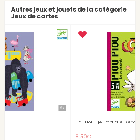
Autres jeux et jouets de la catégorie
Jeux de cartes
+
5+
Piou Piou - jeu tactique Djeco
8,50€