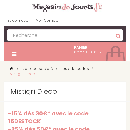
Se connecter
Mon Compte
PANIER
0 article - 0.00 €
>
Jeux de société
>
Jeux de cartes
>
Mistigri Djeco
Mistigri Djeco
-15% dès 30€* avec le code
15DESTOCK
-25% dès 50€* avec le code