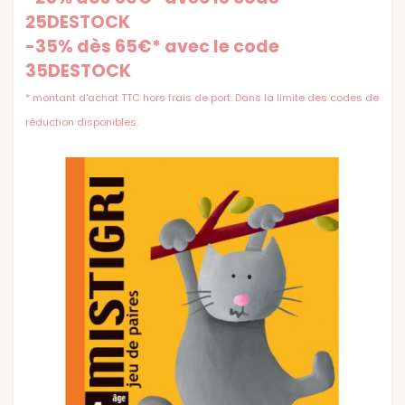
25DESTOCK
-35% dès 65€* avec le code
35DESTOCK
* montant d'achat TTC hors frais de port. Dans la limite des codes de
réduction disponibles.