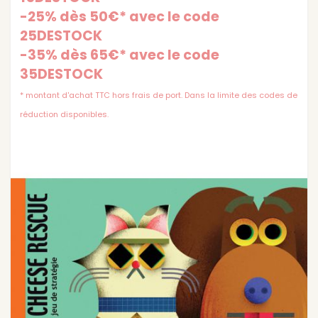
-25% dès 50€* avec le code
25DESTOCK
-35% dès 65€* avec le code
35DESTOCK
* montant d'achat TTC hors frais de port. Dans la limite des codes de
réduction disponibles.