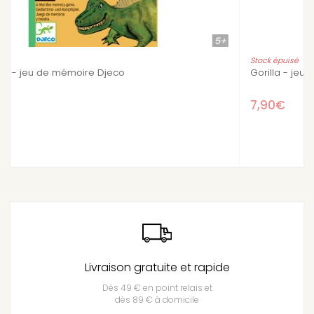
5+
5+
Stock épuisé
Gorilla - jeu tactique Djeco
7,90€
Livraison gratuite et rapide
Dès 49 € en point relais et
dès 89 € à domicile