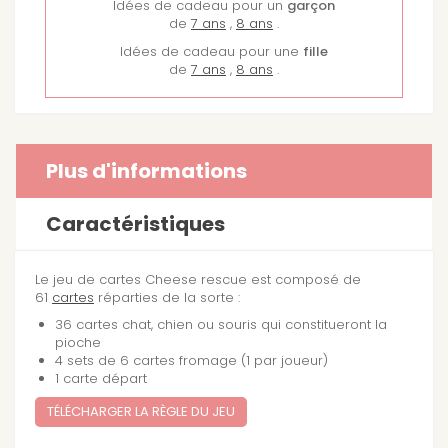
Idées de cadeau pour un
garçon
de
7 ans
,
8 ans
.
Idées de cadeau pour une
fille
de
7 ans
,
8 ans
.
Plus d'informations
Caractéristiques
Le jeu de cartes Cheese rescue est composé de
61
cartes
réparties de la sorte :
36 cartes chat, chien ou souris qui constitueront la
pioche
4 sets de 6 cartes fromage (1 par joueur)
1 carte départ
TÉLÉCHARGER LA RÈGLE DU JEU