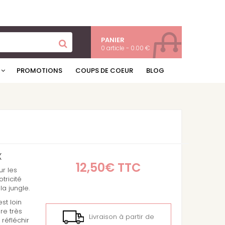
PANIER
0 article - 0.00 €
PROMOTIONS
COUPS DE COEUR
BLOG
X
12,50€
TTC
r les
tricité
la jungle.
st loin
re très
Livraison à partir de
 réfléchir