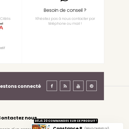
Besoin de conseil ?
Citélis
N'hésitez pas à nous contacter par
téléphone ou mail !
estons connecté
Contactez nous
DÉJÀ 20 COMMANDES SUR CE PRODUIT !
Constance B.
(PRIGONRIEUX)