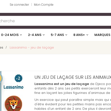
Se connecter
Mon Compte
0-24 MOIS
2-4 ANS
5-7 ANS
8 ANS+
MARQUES
es
>
Lassanimo - jeu de laçage
UN JEU DE LAÇAGE SUR LES ANIMAU
Lassanimo est un jeu de laçage
de Djeco pou
enfants dès 2 ans. Les petits exerceront leur mo
fine en laçant les jolies figurines d'animaux de 
Un exercice qui peut paraître simple mais qui e
d'être évident pour les petites mains pas enco
habiles d'un enfant de 2 ans. De plus il devront