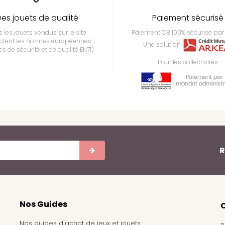
es jouets de qualité
Paiement sécurisé
 les jouets vendus sur le site
Paiement CB 100% sécurisé par 
ctent les normes européennes
Une solution
s de sécurité et de qualité EN71)
Pour les collectivités
R
Nos Guides
Nos guides d'achat de jeux et jouets