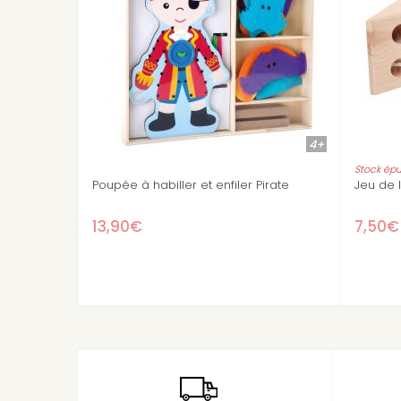
4+
Stock épuisé
abiller et enfiler Pirate
Jeu de laçage Le fromage et la s
7,50€