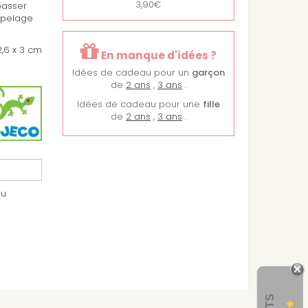
3,90€
 passer
e pelage
2,6 x 3 cm
En manque d'idées ?
Idées de cadeau pour un
garçon
de
2 ans
,
3 ans
.
Idées de cadeau pour une
fille
de
2 ans
,
3 ans
.
au