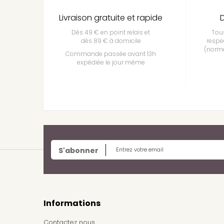
Livraison gratuite et rapide
D
Dès 49 € en point relais et
Tous
dès 89 € à domicile
respe
(norme
Commande passée avant 13h
expédiée le jour même
S'abonner
Informations
Contactez nous