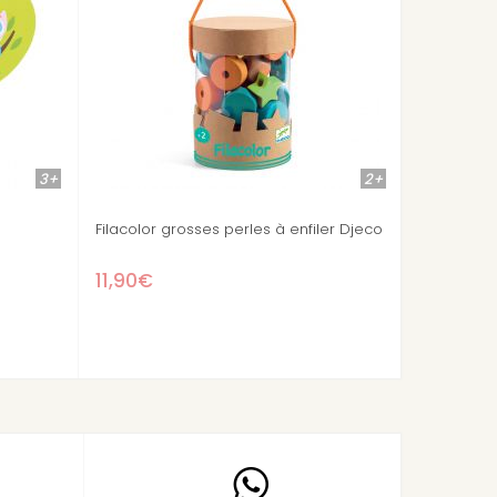
2+
1
osses perles à enfiler Djeco
Grosses perles à enfiler Animaux
familiers
20,90€