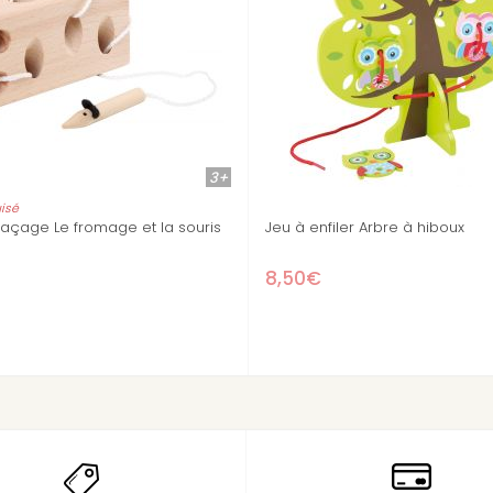
3+
3+
ouris
Jeu à enfiler Arbre à hiboux
Filacolor gr
8,50€
11,90€