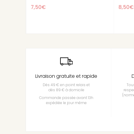
8,50€
Livraison gratuite et rapide
D
Dès 49 € en point relais et
Tous
dès 89 € à domicile
respe
(norme
Commande passée avant 13h
expédiée le jour même