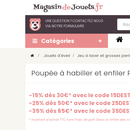
UNE QUESTION ?
CONTACTEZ NOUS
VIA
NOTRE FORMULAIRE
Catégories
>
Jouets d'éveil
>
Jeu à lacer et grosses perl
Poupée à habiller et enfiler 
-15% dès 30€* avec le code 15DE
-25% dès 50€* avec le code 25DE
-35% dès 65€* avec le code 35DE
* montant d'achat TTC hors frais de port. Dans la limite des 