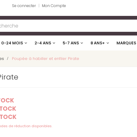
Se connecter
Mon Compte
0-24 MOIS
2-4 ANS
5-7 ANS
8 ANS+
MARQUES
es
>
Poupée à habiller et enfiler Pirate
Pirate
STOCK
STOCK
STOCK
codes de réduction disponibles.