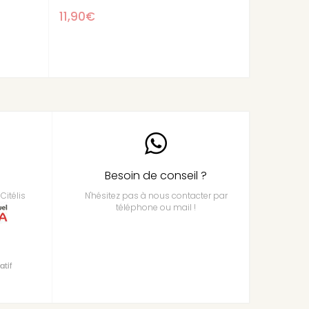
20,90€
Besoin de conseil ?
Citélis
N'hésitez pas à nous contacter par
téléphone ou mail !