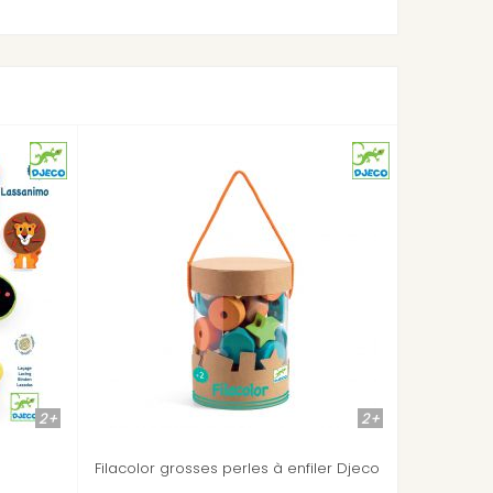
2+
18m+
les à enfiler Djeco
Grosses perles à enfiler Animaux
familiers