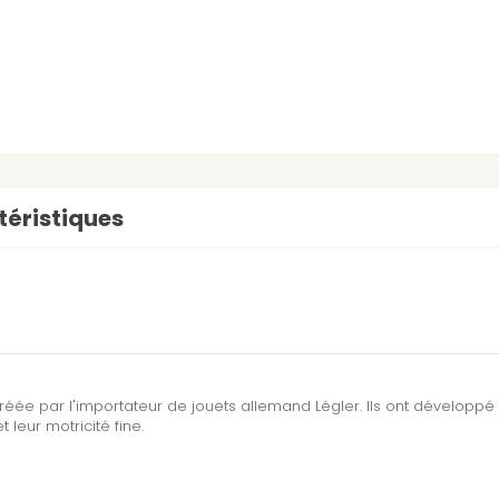
éristiques
réée par l'importateur de jouets allemand Légler. Ils ont dévelop
 leur motricité fine.