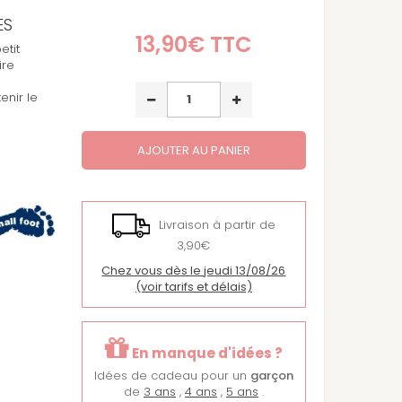
ES
13,90€
TTC
etit
ire
enir le
AJOUTER AU PANIER
Livraison à partir de
3,90€
Chez vous dès le jeudi 13/08/26
(voir tarifs et délais)
En manque d'idées ?
Idées de cadeau pour un
garçon
de
3 ans
,
4 ans
,
5 ans
.