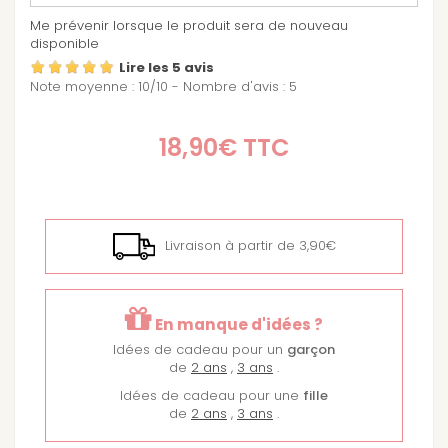
Me prévenir lorsque le produit sera de nouveau
disponible
Lire les 5 avis
Note moyenne :
10
/
10
- Nombre d'avis :
5
18,90€
TTC
Livraison à partir de 3,90€
En manque d'idées ?
Idées de cadeau pour un
garçon
de
2 ans
,
3 ans
.
Idées de cadeau pour une
fille
de
2 ans
,
3 ans
.