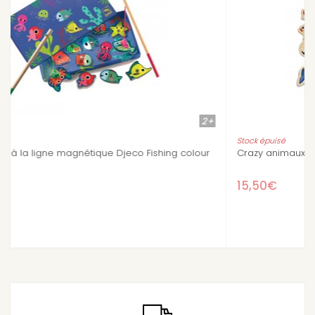
2+
2+
Stock épuisé
ur
Crazy animaux Puzzles magnétiques 2 ans
15,50€