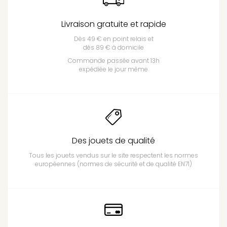
Livraison gratuite et rapide
Dès 49 € en point relais et
dès 89 € à domicile
Commande passée avant 13h
expédiée le jour même
Des jouets de qualité
Tous les jouets vendus sur le site respectent les normes
européennes (normes de sécurité et de qualité EN71)