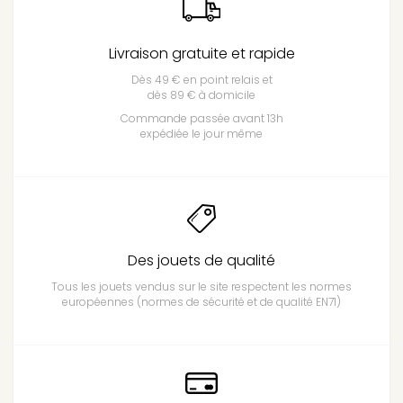
Livraison gratuite et rapide
Dès 49 € en point relais et
dès 89 € à domicile
Commande passée avant 13h
expédiée le jour même
Des jouets de qualité
Tous les jouets vendus sur le site respectent les normes
européennes (normes de sécurité et de qualité EN71)