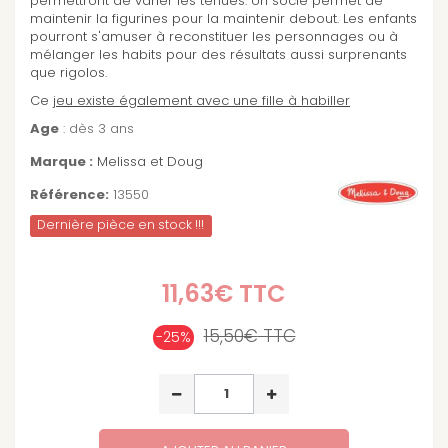
permettront de varier les tenues. Un socle permet de
maintenir la figurines pour la maintenir debout. Les enfants
pourront s'amuser à reconstituer les personnages ou à
mélanger les habits pour des résultats aussi surprenants
que rigolos.
Ce
jeu existe également avec une fille à habiller
Age
: dès 3 ans
Marque :
Melissa et Doug
Référence:
13550
Dernière pièce en stock !!!
11,63€
TTC
15,50€
TTC
-25%