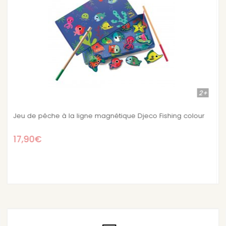
2+
Stock épuisé
ing colour
Crazy animaux Puzzles magnétiques 2 ans
15,50€