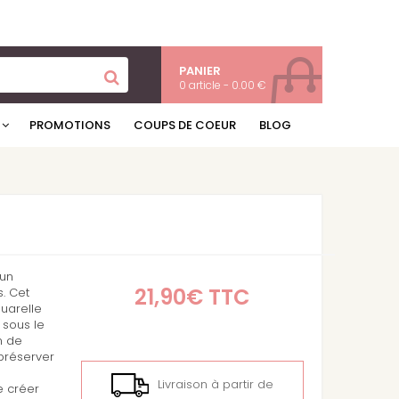
PANIER
0 article - 0.00 €
PROMOTIONS
COUPS DE COEUR
BLOG
 un
21,90€
TTC
. Cet
quarelle
 sous le
n de
préserver
Livraison à partir de
e créer