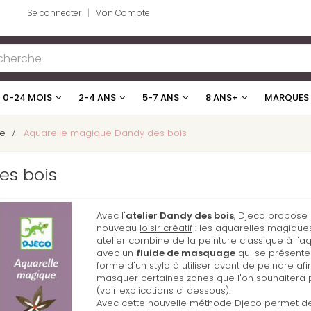
Se connecter
Mon Compte
0-24 MOIS
2-4 ANS
5-7 ANS
8 ANS+
MARQUES
ge
>
Aquarelle magique Dandy des bois
es bois
Avec l'
atelier Dandy des bois
, Djeco propose
nouveau
loisir créatif
: les aquarelles magiques
atelier combine de la peinture classique à l'a
avec un
fluide de masquage
qui se présente
forme d'un stylo à utiliser avant de peindre afi
masquer certaines zones que l'on souhaitera 
(voir explications ci dessous).
Avec cette nouvelle méthode Djeco permet d