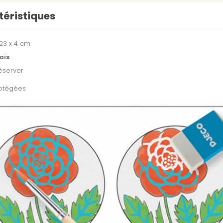
éristiques
 23 x 4 cm
ois
:
réserver
rotégées