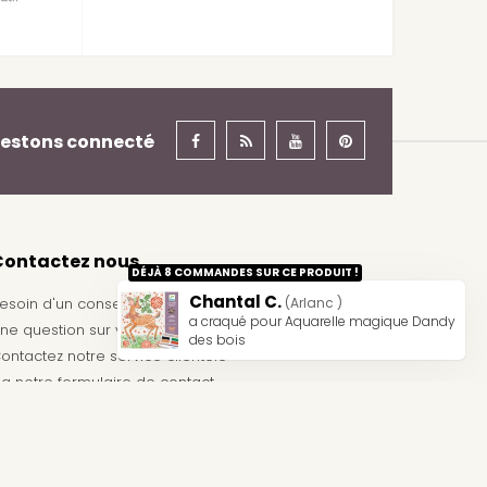
estons connecté
Contactez nous
DÉJÀ 8 COMMANDES SUR CE PRODUIT !
Chantal C.
esoin d'un conseil ?
(Arlanc )
a craqué pour Aquarelle magique Dandy
ne question sur votre commande ?
des bois
ontactez notre service clientèle
ia notre
formulaire de contact