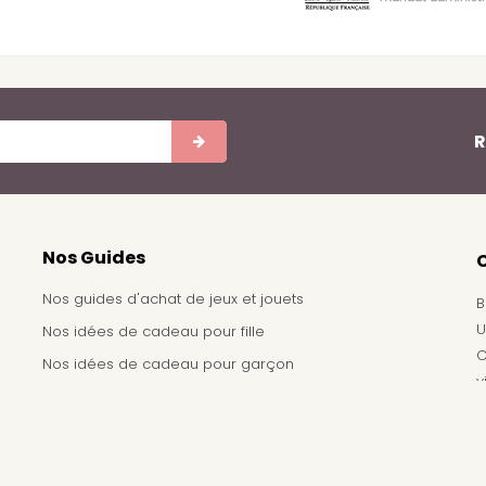
R
Nos Guides
Nos guides d'achat de jeux et jouets
B
U
Nos idées de cadeau pour fille
C
Nos idées de cadeau pour garçon
v
Achat de jouets pour un arbre de noël - Comité
d'entreprise
Demande de devis pour achat de jeux et jouets pour
une école, une ludothèque, ...