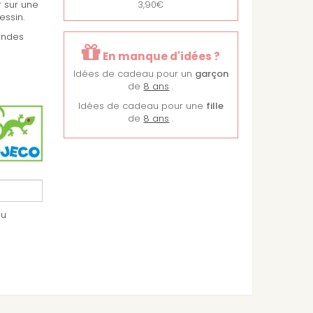
 sur une
3,90€
essin.
andes
En manque d'idées ?
Idées de cadeau pour un
garçon
de
8 ans
.
Idées de cadeau pour une
fille
de
8 ans
.
au