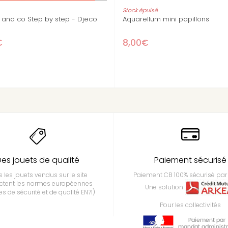
llum Paris By Night
Aquarellum Chats
5€
15,60€
es jouets de qualité
Paiement sécurisé
 les jouets vendus sur le site
Paiement CB 100% sécurisé par 
ctent les normes européennes
Une solution
s de sécurité et de qualité EN71)
Pour les collectivités