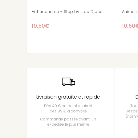
Aquarellum junior dragons
Aquare
13,60€
15,9
Livraison gratuite et rapide
D
Dès 49 € en point relais et
Tous
dès 89 € à domicile
respe
(norme
Commande passée avant 13h
expédiée le jour même