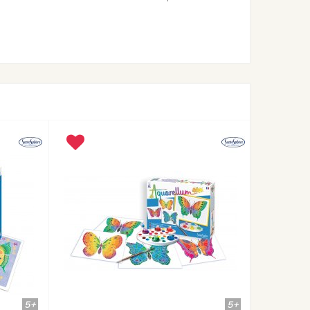
8+
7+