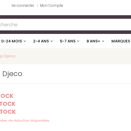
Se connecter
Mon Compte
0-24 MOIS
2-4 ANS
5-7 ANS
8 ANS+
MARQUES
ep Djeco
p Djeco
STOCK
STOCK
STOCK
codes de réduction disponibles.