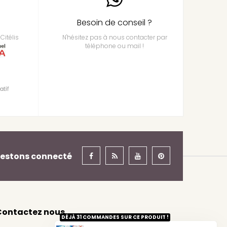
Besoin de conseil ?
Citélis
N'hésitez pas à nous contacter par
téléphone ou mail !
estons connecté
Contactez nous
DÉJÀ 31 COMMANDES SUR CE PRODUIT !