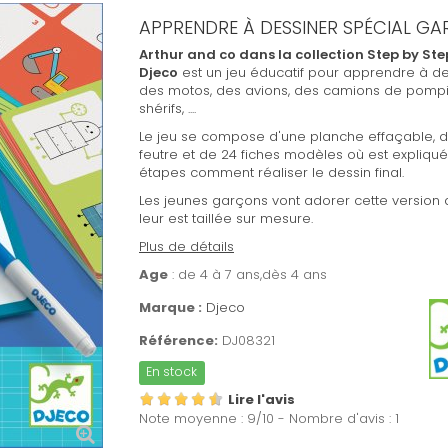
APPRENDRE À DESSINER SPÉCIAL G
Arthur and co dans la collection Step by Ste
Djeco
est un jeu éducatif pour apprendre à de
des motos, des avions, des camions de pompi
shérifs, ....
Le jeu se compose d'une planche effaçable, 
feutre et de 24 fiches modèles où est expliqué
étapes comment réaliser le dessin final.
Les jeunes garçons vont adorer cette version 
leur est taillée sur mesure.
Plus de détails
Age
: de 4 à 7 ans,dès 4 ans
Marque :
Djeco
Référence:
DJ08321
En stock
Lire l'avis
Note moyenne :
9
/
10
- Nombre d'avis :
1