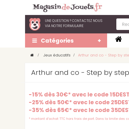
UNE QUESTION ?
CONTACTEZ NOUS
VIA
NOTRE FORMULAIRE
Catégories
>
Jeux éducatifs
>
Arthur and co - Step by st
Arthur and co - Step by ste
-15% dès 30€* avec le code 15DE
-25% dès 50€* avec le code 25DE
-35% dès 65€* avec le code 35DE
* montant d'achat TTC hors frais de port. Dans la limite des 