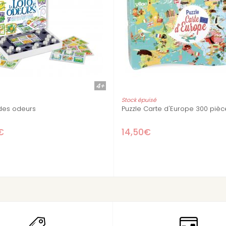
6+
3
Stock épuisé
u monde 200 pièces +
Ze Geoanimo - jeu de formes et
couleurs - 3 ans
22,90€