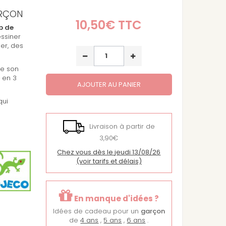
ARÇON
10,50€
TTC
p de
ssiner
er, des
de son
 en 3
AJOUTER AU PANIER
qui
Livraison à partir de
3,90€
Chez vous dès le jeudi 13/08/26
(voir tarifs et délais)
En manque d'idées ?
Idées de cadeau pour un
garçon
de
4 ans
,
5 ans
,
6 ans
.