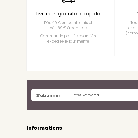
Livraison gratuite et rapide
D
Dès 49 € en point relais et
Tous
dès 89 € à domicile
respe
(norme
Commande passée avant 13h
expédiée le jour même
S'abonner
Informations