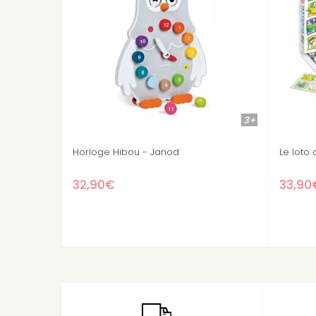
4+
8+
Stock épuisé
Puzzle Carte d'Europe 300 pièces
Puzzle Tour d
livret
14,50€
14,50€