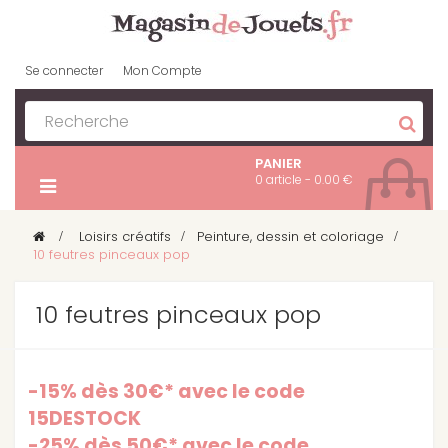
Se connecter
Mon Compte
PANIER
0 article - 0.00 €
>
Loisirs créatifs
>
Peinture, dessin et coloriage
>
10 feutres pinceaux pop
10 feutres pinceaux pop
-15% dès 30€* avec le code
15DESTOCK
-25% dès 50€* avec le code