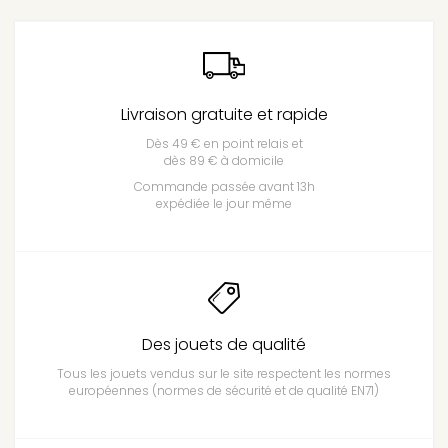
Livraison gratuite et rapide
Dès 49 € en point relais et
dès 89 € à domicile
Commande passée avant 13h
expédiée le jour même
Des jouets de qualité
Tous les jouets vendus sur le site respectent les normes
européennes (normes de sécurité et de qualité EN71)