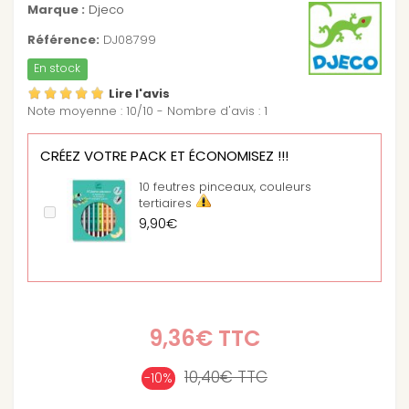
Marque :
Djeco
Référence:
DJ08799
En stock
Lire l'avis
Note moyenne :
10
/
10
- Nombre d'avis :
1
CRÉEZ VOTRE PACK ET ÉCONOMISEZ !!!
10 feutres pinceaux, couleurs
tertiaires
9,90€
9,36€
TTC
10,40€
TTC
-10%