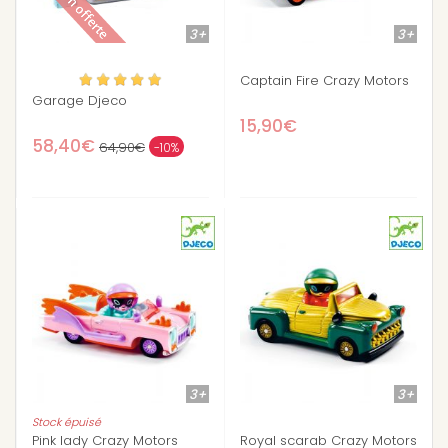
3+
3+
Captain Fire Crazy Motors
Garage Djeco
15,90€
58,40€
64,90€
-10%
3+
3+
Stock épuisé
Pink lady Crazy Motors
Royal scarab Crazy Motors