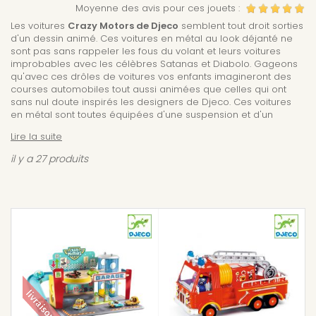
Moyenne des avis pour ces jouets :
Les voitures
Crazy Motors de Djeco
semblent tout droit sorties
d'un dessin animé. Ces voitures en métal au look déjanté ne
sont pas sans rappeler les fous du volant et leurs voitures
improbables avec les célèbres Satanas et Diabolo. Gageons
qu'avec ces drôles de voitures vos enfants imagineront des
courses automobiles tout aussi animées que celles qui ont
sans nul doute inspirés les designers de Djeco. Ces voitures
en métal sont toutes équipées d'une suspension et d'un
conducteur.
Lire la suite
Ces voitures en métal à l'échelle 1/43 ont toute un personnage
il y a 27 produits
unique inspiré de célèbre pilote automobile. Elles sont livrées
dans un joli packaging et seront autant adapté au jeu pour les
enfants dès 3 ans qui inventeront des courses endiablées que
pour décorer une étagère ou pour collectionner. Un garage
Crazy Motors et un circuit permettront aux petites passionnés
de voitures de jouer des heures durant avec ces jolies
voitures.
Les voitures de la collection Crazy Motors regrouperont
environ 25 modèles différents et elles seront
disponibles à
partir de juillet 2023
.