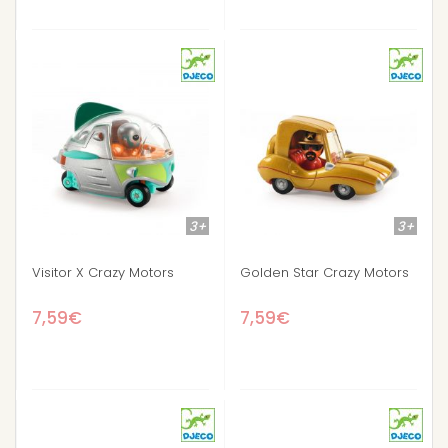
3+
3+
Visitor X Crazy Motors
Golden Star Crazy Motors
7,59€
7,59€