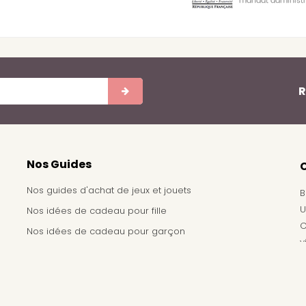
R
Nos Guides
Nos guides d'achat de jeux et jouets
B
U
Nos idées de cadeau pour fille
C
Nos idées de cadeau pour garçon
v
Achat de jouets pour un arbre de noël - Comité
d'entreprise
Demande de devis pour achat de jeux et jouets pour
une école, une ludothèque, ...