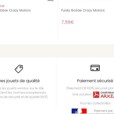
razy Motors
Taxi Joe Crazy Motors
7,59€
es jouets de qualité
Paiement sécurisé
 les jouets vendus sur le site
Paiement CB 100% sécurisé par 
ctent les normes européennes
Une solution
s de sécurité et de qualité EN71)
Pour les collectivités