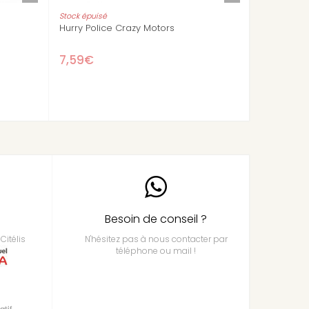
Red Skull Crazy Motors
Dingo Mobile Cr
7,59€
7,59€
Besoin de conseil ?
Citélis
N'hésitez pas à nous contacter par
téléphone ou mail !