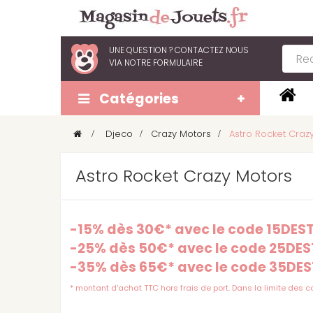
UNE QUESTION ?
CONTACTEZ NOUS
VIA
NOTRE FORMULAIRE
Catégories
>
Djeco
>
Crazy Motors
>
Astro Rocket Craz
Astro Rocket Crazy Motors
-15% dès 30€* avec le code 15DE
-25% dès 50€* avec le code 25DE
-35% dès 65€* avec le code 35DE
* montant d'achat TTC hors frais de port. Dans la limite des 