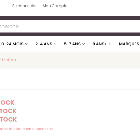
Se connecter
Mon Compte
0-24 MOIS
2-4 ANS
5-7 ANS
8 ANS+
MARQUES
y Motors
STOCK
STOCK
STOCK
codes de réduction disponibles.