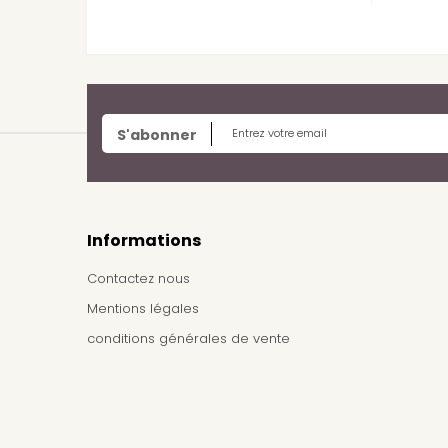
S'abonner
Informations
Contactez nous
Mentions légales
conditions générales de vente
Frais de livraison / Shipping cost
À propos de nous
Plan du site