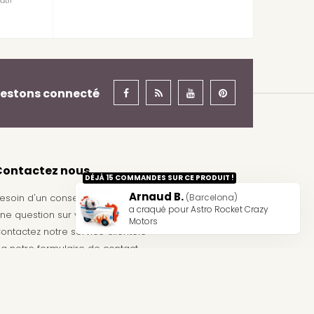
estons connecté
Contactez nous
DÉJÀ 15 COMMANDES SUR CE PRODUIT !
Arnaud B.
esoin d'un conseil ?
(Barcelona)
a craqué pour Astro Rocket Crazy
ne question sur votre commande ?
Motors
ontactez notre service clientèle
ia notre
formulaire de contact