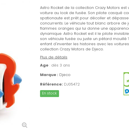
Astro Rocket
de la collection Crazy Motors est
voiture au look de fusée. Son pilote casqué 
spationaute est prêt pour décoller et dépasser
concurrents. Le véhicule tout blanc arbore de j
flammes oranges qui lui donne une apparence
dynamique. Astro Rocket est il le pilote invisibl
son véhicule fusée ou juste un pétard mouillé 
enfant d'inventer les histoires avec les voiture
collection Crazy Motors de Djeco.
Plus de détails
Age
: dès 3 ans
Marque :
Djeco
Référence:
DJ05472
En stock