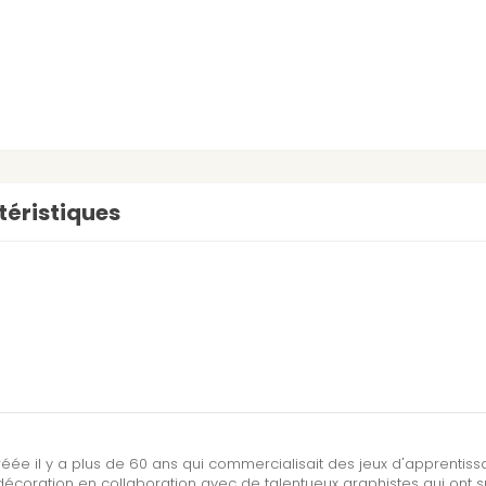
éristiques
réée il y a plus de 60 ans qui commercialisait des jeux d'apprentis
écoration en collaboration avec de talentueux graphistes qui ont 