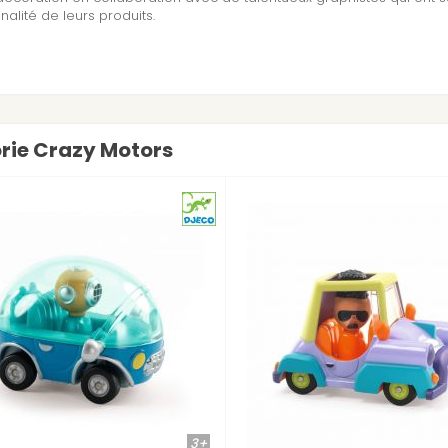
inalité de leurs produits.
orie Crazy Motors
3+
3