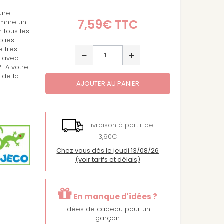
 une
7,59€
TTC
comme un
 tous les
olies
 très
e avec
? A votre
s de la
AJOUTER AU PANIER
Livraison à partir de
3,90€
Chez vous dès le jeudi 13/08/26
(voir tarifs et délais)
En manque d'idées ?
Idées de cadeau pour un
garçon