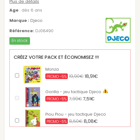
Plus de détails
Age
: dès 6 ans
Marque :
Djeco
Référence:
DJ08490
En stock
CRÉEZ VOTRE PACK ET ÉCONOMISEZ !!!
Monza
19,90€
18,91€
PROMO -5%
Gorilla - jeu tactique Djeco
7,90€
7,51€
PROMO -5%
Piou Piou - jeu tactique Djeco
8,50€
8,08€
PROMO -5%
Big pirate - jeu de plateau