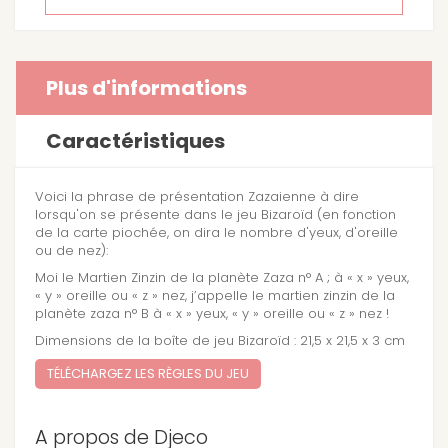
Plus d'informations
Caractéristiques
Voici la phrase de présentation Zazaienne à dire
lorsqu'on se présente dans le jeu Bizaroïd (en fonction
de la carte piochée, on dira le nombre d'yeux, d'oreille
ou de nez):
Moi le Martien Zinzin de la planète Zaza n° A ; à « x » yeux,
« y » oreille ou « z » nez, j’appelle le martien zinzin de la
planète zaza n° B à « x » yeux, « y » oreille ou « z » nez !
Dimensions de la boîte de jeu Bizaroïd : 21,5 x 21,5 x 3 cm
TÉLÉCHARGEZ LES RÈGLES DU JEU
A propos de Djeco