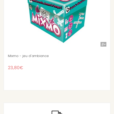
8+
Stock épuisé
Loups Garous de Thiercelieux : Le Best Of
16,50€
17,90€
-7.8%