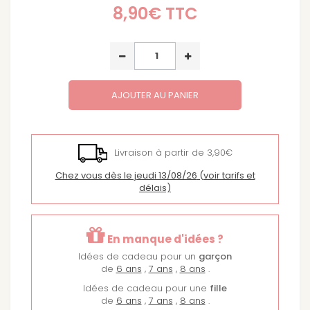
31,90€
30,31€
8,90€
TTC
PROMO -5%
Naviplouf : jeu de bataille navale
magnétique
15,40€
14,63€
PROMO -5%
AJOUTER AU PANIER
Tekitoua
21,90€
20,81€
PROMO -5%
Chabyrinthe
Livraison à partir de 3,90€
12,90€
12,26€
PROMO -5%
Chez vous dès le jeudi 13/08/26
(voir tarifs et
délais)
Mimtoo Famille - Jeu d'ambiance et
de mimes
14,31€
13,59€
PROMO -5%
En manque d'idées ?
Chop chop - Jeu tactique
Idées de cadeau pour un
garçon
28,90€
27,46€
PROMO -5%
de
6 ans
,
7 ans
,
8 ans
.
Idées de cadeau pour une
fille
de
6 ans
,
7 ans
,
8 ans
.