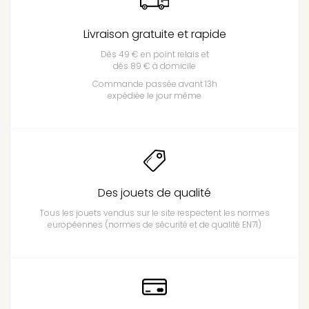
Livraison gratuite et rapide
Dès 49 € en point relais et
dès 89 € à domicile
Commande passée avant 13h
expédiée le jour même
Des jouets de qualité
Tous les jouets vendus sur le site respectent les normes
européennes (normes de sécurité et de qualité EN71)