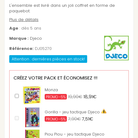
L'ensemble est livré dans un joli coffret en forme de
paquebot.
Plus de détails
Age
: dès 5 ans
Marque :
Djeco
Référence:
DJ05270
Attention : dernières pièces en stock!
CRÉEZ VOTRE PACK ET ÉCONOMISEZ !!!
Monza
19,90€
18,91€
PROMO -5%
Gorilla - jeu tactique Djeco
7,90€
7,51€
PROMO -5%
Piou Piou - jeu tactique Djeco