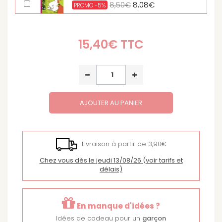
8,50€
8,08€
PROMO -5%
Big pirate - jeu de plateau
31,90€
30,31€
15,40€
TTC
PROMO -5%
Tekitoua
21,90€
20,81€
PROMO -5%
Chabyrinthe
AJOUTER AU PANIER
12,90€
12,26€
PROMO -5%
Mimtoo Famille - Jeu d'ambiance et
de mimes
Livraison à partir de 3,90€
14,31€
13,59€
PROMO -5%
Chez vous dès le jeudi 13/08/26
(voir tarifs et
délais)
Bizaroïd jeu d'ambiance
8,90€
8,46€
PROMO -5%
En manque d'idées ?
Chop chop - Jeu tactique
Idées de cadeau pour un
garçon
28,90€
27,46€