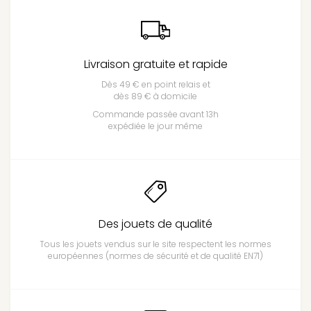
Livraison gratuite et rapide
Dès 49 € en point relais et
dès 89 € à domicile
Commande passée avant 13h
expédiée le jour même
Des jouets de qualité
Tous les jouets vendus sur le site respectent les normes
européennes (normes de sécurité et de qualité EN71)