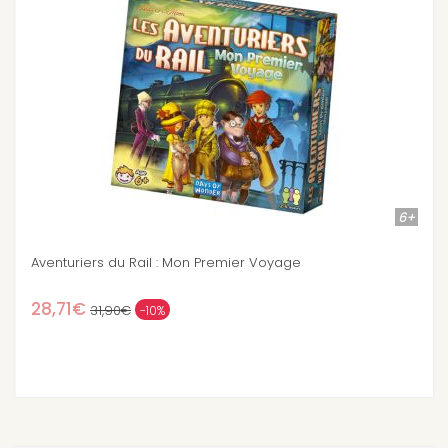
6+
 Voyage
Les Aventuriers du Rail : Europe
40,86€
44,90€
-9%