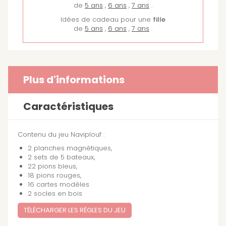
PROMO -5%
de
5 ans
,
6 ans
,
7 ans
.
Idées de cadeau pour une
fille
de
5 ans
,
6 ans
,
7 ans
.
Plus d'informations
Caractéristiques
Contenu du jeu Naviplouf :
2 planches magnétiques,
2 sets de 5 bateaux,
22 pions bleus,
18 pions rouges,
16 cartes modèles
2 socles en bois
TÉLÉCHARGER LES RÈGLES DU JEU