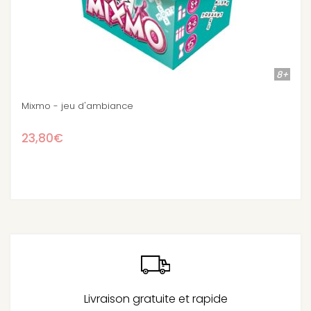
8+
Stock épuisé
Loups Garous de Thiercelieux : Le Best Of
16,50€
17,90€
-7.8%
Livraison gratuite et rapide