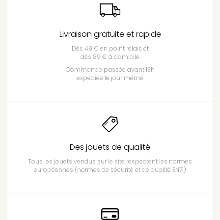
Livraison gratuite et rapide
Dès 49 € en point relais et
dès 89 € à domicile
Commande passée avant 13h
expédiée le jour même
Des jouets de qualité
Tous les jouets vendus sur le site respectent les normes
européennes (normes de sécurité et de qualité EN71)