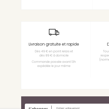
Livraison gratuite et rapide
D
Dès 49 € en point relais et
Tous
dès 89 € à domicile
respe
(norme
Commande passée avant 13h
expédiée le jour même
S'abonner