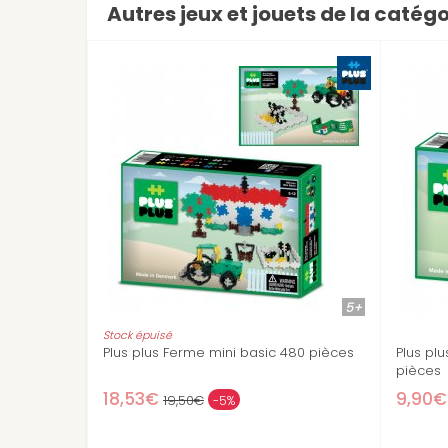
Autres jeux et jouets de la catégo
3+
Stock épuisé
mini Pastel 600 pièces
Plus plus mini néon 300 pièces
12,90€
24,90€
-10%