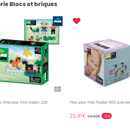
rie Blocs et briques
3+
3+
Stock épuisé
Stock épuisé
Plus plus mini Pastel 300 pièces
Equilibloc co
12,90€
19,90€