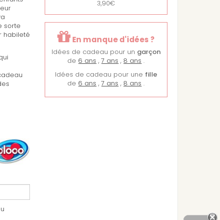
3,90€
leur
va
e sorte
r habileté
En manque d'idées ?
Idées de cadeau pour un
garçon
qui
de
6 ans
,
7 ans
,
8 ans
.
Idées de cadeau pour une
fille
 cadeau
de
6 ans
,
7 ans
,
8 ans
.
des
au