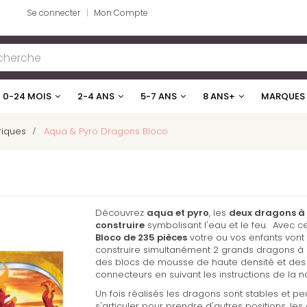
Se connecter
Mon Compte
0-24 MOIS
2-4 ANS
5-7 ANS
8 ANS+
MARQUES
riques
>
Aqua & Pyro Dragons Bloco
Découvrez
aqua et pyro
, les
deux dragons à
construire
symbolisant l'eau et le feu. Avec 
Bloco de 235 pièces
votre ou vos enfants vont
construire simultanément 2 grands dragons à 
des blocs de mousse de haute densité et des
connecteurs en suivant les instructions de la no
Un fois réalisés les dragons sont stables et p
s'articuler pour prendre d'autres positions, les