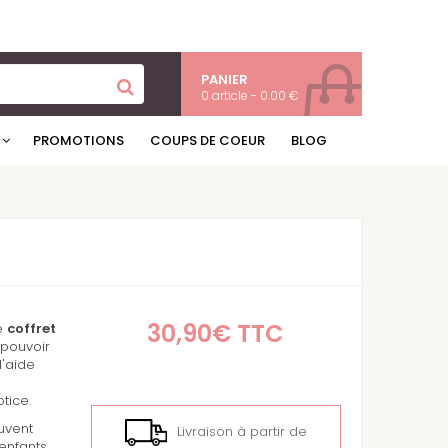
PANIER
0 article - 0.00 €
PROMOTIONS
COUPS DE COEUR
BLOG
30,90€
TTC
ce
coffret
 pouvoir
l'aide
tice.
euvent
Livraison à partir de
 enfants