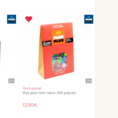
3+
Stock épuisé
lor
Kinoptik Véhicules jeu de constructi
Djeco
17,90€