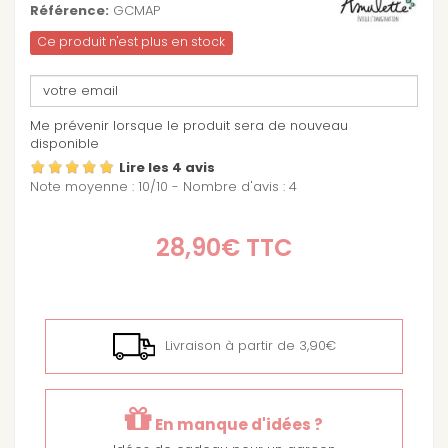
Référence:
GCMAP
Ce produit n'est plus en stock
Me prévenir lorsque le produit sera de nouveau
disponible
Lire les 4 avis
Note moyenne :
10
/
10
- Nombre d'avis :
4
28,90€
TTC
Livraison à partir de 3,90€
En manque d'idées ?