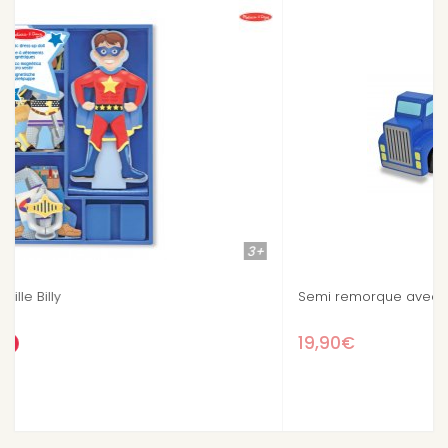
+
3+
Semi remorque avec véhicules de construction
19,90€