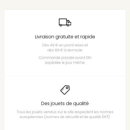
Livraison gratuite et rapide
Dès 49 € en point relais et
dès 89 € à domicile
Commande passée avant 13h
expédiée le jour même
Des jouets de qualité
Tous les jouets vendus sur le site respectent les normes
européennes (normes de sécurité et de qualité EN71)