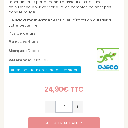
monnaie et le porte monnaie assorti ainsi qu'une
calculatrice pour vérifier que les comptes ne sont pas
dans le rouge !
Ce
sac à main enfant
est un jeu d'imitation qui ravira
votre petite fille.
Plus de détails
Age
: dès 4 ans
Marque :
Djeco
Référence:
DJ05563
Attention : dernières pièces en stock!
24,90€
TTC
AJOUTER AU PANIER