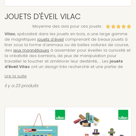
JOUETS D'ÉVEIL VILAC
Moyenne des avis pour ces jouets :
Vilac
, spécialisé dans les jouets en bois, a une large gamme
de magnifiques
jouets d'éveil
comprenant de beaux jouets à
tirer sous la forme d'animaux ou de belles voitures de course,
des
jeux magnétiques
à assembler pour éveiller la curiosité et
la créativité des bambins, de jeux de manipulation pour
travailler le toucher et améliorer leur dextérité, ... Les
jouets
d'éveil Vilac
ont un design très recherché et une partie de
leurs collections est directement conçue par des artistes
Lire la suite
reconnus.
il y a 23 produits