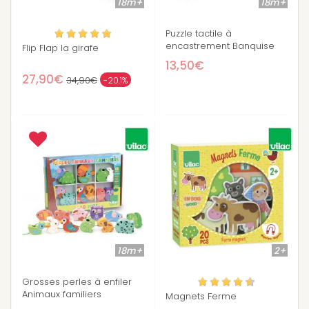
18m+
18m+
Puzzle tactile à
encastrement Banquise
Flip Flap la girafe
13,50€
27,90€
34,90€
-20.1%
18m+
2+
Grosses perles à enfiler
Animaux familiers
Magnets Ferme