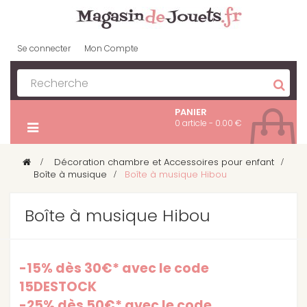
Se connecter
Mon Compte
PANIER
0 article - 0.00 €
>
Décoration chambre et Accessoires pour enfant
>
Boîte à musique
>
Boîte à musique Hibou
Boîte à musique Hibou
-15% dès 30€* avec le code
15DESTOCK
-25% dès 50€* avec le code