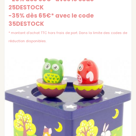
25DESTOCK
-35% dès 65€* avec le code
35DESTOCK
* montant d'achat TTC hors frais de port. Dans la limite des codes de
réduction disponibles.