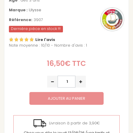
Age
: dès 3 ans
Marque :
Ulysse
Référence:
3907
Dernière pièce en stock !!!
Lire l'avis
Note moyenne :
10
/
10
- Nombre d'avis :
1
16,50€
TTC
AJOUTER AU PANIER
Livraison à partir de 3,90€
Chez vous dès le jeudi 13/08/26
(voir tarifs et